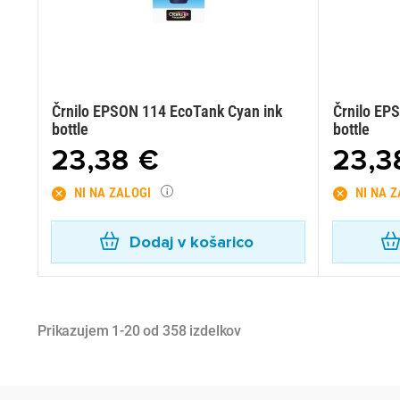
Črnilo EPSON 114 EcoTank Cyan ink
Črnilo EP
bottle
bottle
23,38 €
23,3
NI NA ZALOGI
NI NA 
Dodaj v košarico
Prikazujem 1-20 od 358 izdelkov