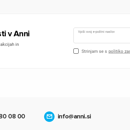
ti v Anni
Vpiši svoj e-poštni naslov
 akcijah in
Strinjam se s
politiko z
80 08 00
info@anni.si