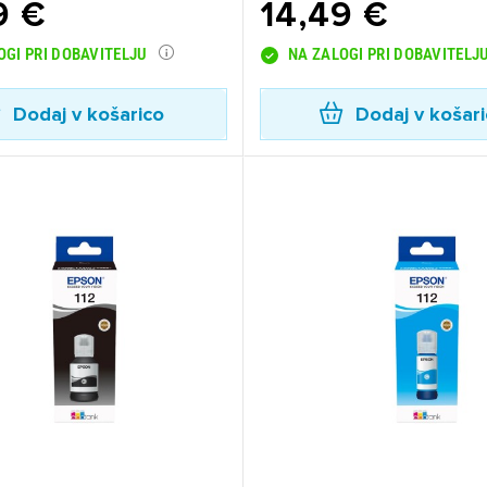
9 €
14,49 €
OGI PRI DOBAVITELJU
NA ZALOGI PRI DOBAVITELJ
Dodaj v košarico
Dodaj v košar
ijava
dodajanje na seznam želja morate biti prijavljeni.
Prijava
rekliči