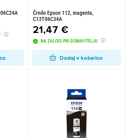
3T06C24A
Črnilo Epson 112, magenta,
C13T06C34A
21,47 €
U
NA ZALOGI PRI DOBAVITELJU
ico
Dodaj v košarico