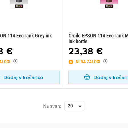
SON 114 EcoTank Grey ink
Črnilo EPSON 114 EcoTank 
ink bottle
8 €
23,38 €
ZALOGI
NI NA ZALOGI
Dodaj v košarico
Dodaj v košar
20
Na stran: