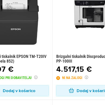
ki tiskalnik EPSON TM-T20IV
Brizgalni tiskalnik Discprod
bela 852)
PP-100III
97 €
4.517,15 €
OGI PRI DOBAVITELJU
NI NA ZALOGI
Dodaj v košarico
Dodaj v košar