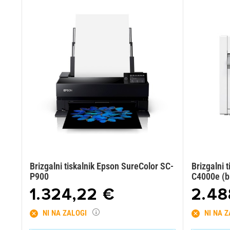
Brizgalni tiskalnik Epson SureColor SC-
Brizgalni 
P900
C4000e (b
1.324,22 €
2.48
NI NA ZALOGI
NI NA 