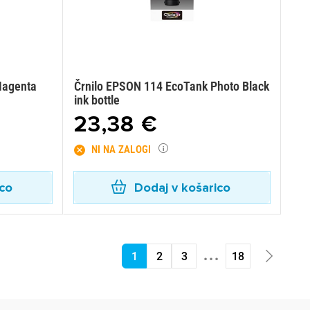
Magenta
Črnilo EPSON 114 EcoTank Photo Black
ink bottle
23,38 €
NI NA ZALOGI
ico
Dodaj v košarico
...
1
2
3
18