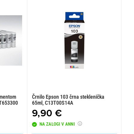
gmentom
Črnilo Epson 103 črna steklenička
3T653300
65ml, C13T00S14A
9,90 €
NA ZALOGI V ANNI