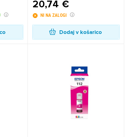
20,74 €
U
NI NA ZALOGI
ico
Dodaj v košarico
×