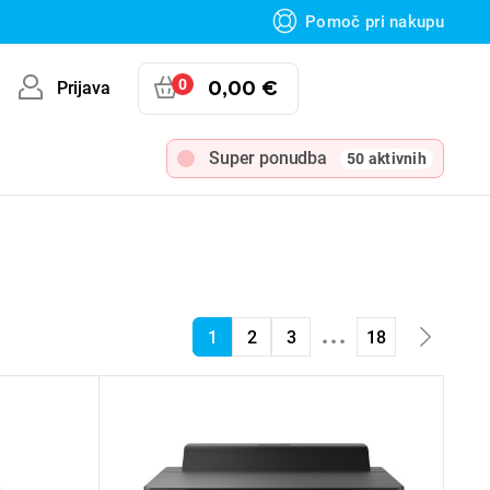
Pomoč pri nakupu
0
0,00 €
Prijava
Super ponudba
50 aktivnih
...
1
2
3
18