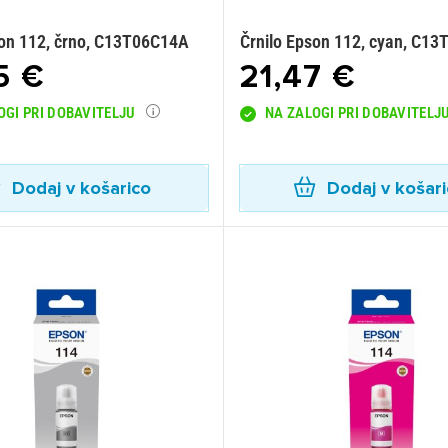
son 112, črno, C13T06C14A
Črnilo Epson 112, cyan, C1
5 €
21,47 €
OGI PRI DOBAVITELJU
NA ZALOGI PRI DOBAVITELJ
Dodaj v košarico
Dodaj v košar