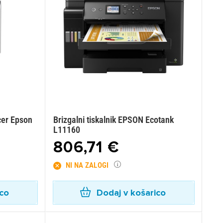
ucer Epson
Brizgalni tiskalnik EPSON Ecotank
L11160
806,71 €
NI NA ZALOGI
ico
Dodaj v košarico