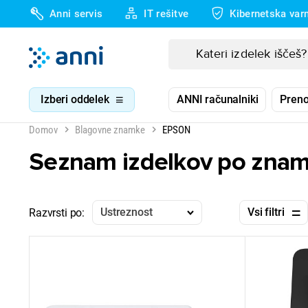
Anni servis
IT rešitve
Kibernetska var
Izberi oddelek
ANNI računalniki
Preno
Domov
Blagovne znamke
EPSON
Seznam izdelkov po zna
Ustreznost
Vsi filtri
Razvrsti po: