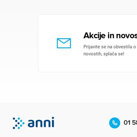
Akcije in novos
Prijavite se na obvestila o
novostih, splača se!
01 5