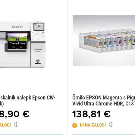
tiskalnik nalepk Epson CW-
Črnilo EPSON Magenta s Pi
k)
Vivid Ultra Chrome HDR, C1
8,90 €
138,81 €
ZALOGI
NI NA ZALOGI