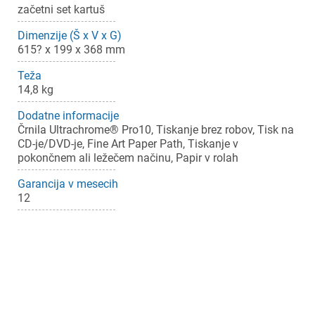
začetni set kartuš
Za dodajanje na seznam želja morate biti prijavljeni.
Dimenzije (Š x V x G)
615? x 199 x 368 mm
Teža
Prijava
Prekliči
14,8 kg
Dodatne informacije
Črnila Ultrachrome® Pro10, Tiskanje brez robov, Tisk na
CD-je/DVD-je, Fine Art Paper Path, Tiskanje v
pokončnem ali ležečem načinu, Papir v rolah
Garancija v mesecih
12