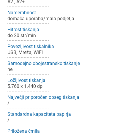
A2 , A2+
Namembnost
domača uporaba/mala podjetja
Hitrost tiskanja
do 20 str/min
Povezljivost tiskalnika
USB, Mreža, WiFI
Samodejno obojestransko tiskanje
ne
Ločljivost tiskanja
5.760 x 1.440 dpi
Največji priporočen obseg tiskanja
/
Standardna kapaciteta papirja
/
×
Prijava
Priložena črnila