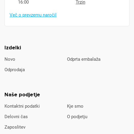
16:00
Trzin
Več o prevzemu naročil
Izdelki
Novo
Odprta embalaža
Odprodaja
Naše podjetje
Kontaktni podatki
Kje smo
Delovni čas
O podjetju
Zaposlitev