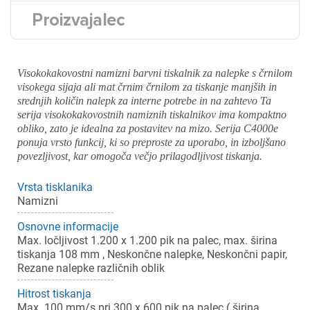
Proizvajalec
Visokokakovostni namizni barvni tiskalnik za nalepke s črnilom
visokega sijaja ali mat črnim črnilom za tiskanje manjših in
srednjih količin nalepk za interne potrebe in na zahtevo Ta
serija visokokakovostnih namiznih tiskalnikov ima kompaktno
obliko, zato je idealna za postavitev na mizo. Serija C4000e
ponuja vrsto funkcij, ki so preproste za uporabo, in izboljšano
povezljivost, kar omogoča večjo prilagodljivost tiskanja.
Vrsta tisklanika
Namizni
Osnovne informacije
Max. ločljivost 1.200 x 1.200 pik na palec, max. širina
tiskanja 108 mm , Neskončne nalepke, Neskončni papir,
Rezane nalepke različnih oblik
Hitrost tiskanja
Max. 100 mm/s pri 300 x 600 pik na palec ( širina