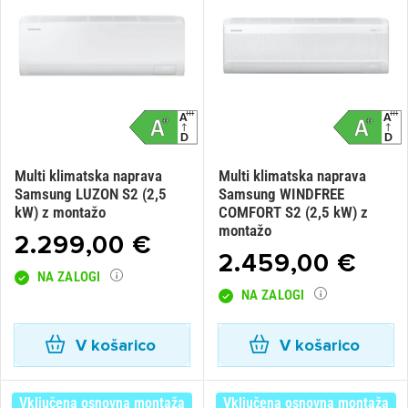
×
Prijava
Za dodajanje na seznam želja morate biti prijavljeni.
Prijava
Prekliči
Multi klimatska naprava
Multi klimatska naprava
Samsung LUZON S2 (2,5
Samsung WINDFREE
kW) z montažo
COMFORT S2 (2,5 kW) z
montažo
2.299,00 €
2.459,00 €
NA ZALOGI
NA ZALOGI
V košarico
V košarico
Vključena osnovna montaža
Vključena osnovna montaža