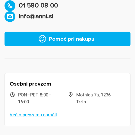
01 580 08 00
info@anni.si
Pomoč pri nakupu
Osebni prevzem
PON–PET, 8:00–
Motnica 7a, 1236
16:00
Trzin
Več o prevzemu naročil