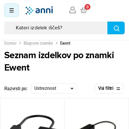
0
Domov
Blagovne znamke
Ewent
Seznam izdelkov po znamki
Ewent
Ustreznost
Vsi filtri
Razvrsti po: