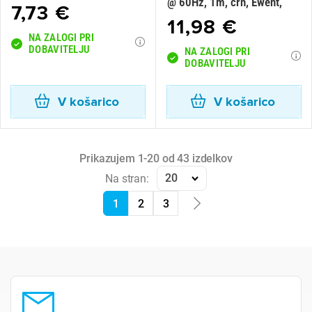
@ 60Hz, 1m, črn, Ewent,
7,73 €
11,98 €
NA ZALOGI PRI
DOBAVITELJU
NA ZALOGI PRI
DOBAVITELJU
V košarico
V košarico
Prikazujem 1-20 od 43 izdelkov
20
Na stran:
1
2
3