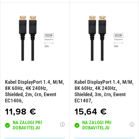
Kabel DisplayPort 1.4, M/M,
Kabel DisplayPort 1.4, M/M,
8K 60Hz, 4K 240Hz,
8K 60Hz, 4K 240Hz,
Shielded, 2m, črn, Ewent
Shielded, 3m, črn, Ewent
EC1406,
EC1407,
11,98 €
15,64 €
×
Prijava
NA ZALOGI PRI
NA ZALOGI PRI
DOBAVITELJU
DOBAVITELJU
Za dodajanje na seznam želja morate biti prijavljeni.