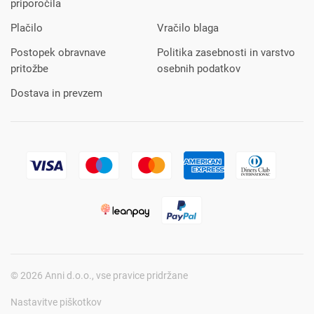
priporočila
Plačilo
Vračilo blaga
Postopek obravnave
Politika zasebnosti in varstvo
pritožbe
osebnih podatkov
Dostava in prevzem
© 2026 Anni d.o.o., vse pravice pridržane
Nastavitve piškotkov