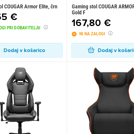
ol COUGAR Armor Elite, črn
Gaming stol COUGAR ARMO
Gold F
65 €
167,80 €
OGI PRI DOBAVITELJU
NI NA ZALOGI
Dodaj v košarico
Dodaj v košar