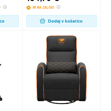
U
NI NA ZALOGI
ico
Dodaj v košarico
×