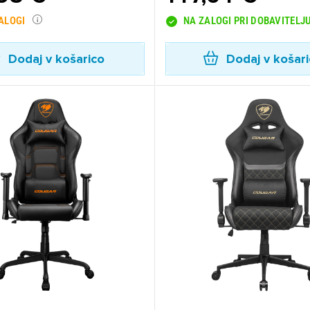
ZALOGI
NA ZALOGI PRI DOBAVITELJ
Dodaj v košarico
Dodaj v košar
ijava
dodajanje na seznam želja morate biti prijavljeni.
Prijava
rekliči