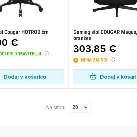
ol Cougar HOTROD črn
Gaming stol COUGAR Magus,
oranžen
00 €
303,85 €
OGI PRI DOBAVITELJU
NI NA ZALOGI
Dodaj v košarico
Dodaj v košar
20
Na stran: