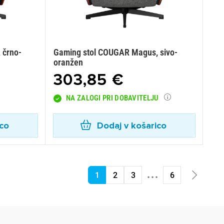
 črno-
Gaming stol COUGAR Magus, sivo-
oranžen
303,85 €
NA ZALOGI PRI DOBAVITELJU
ico
Dodaj v košarico
...
1
2
3
6