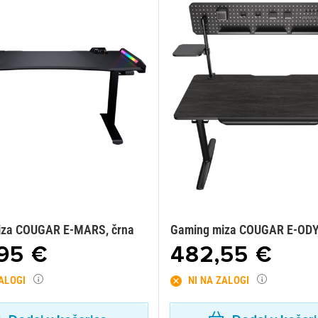
iza COUGAR E-MARS, črna
Gaming miza COUGAR E-OD
95 €
482,55 €
ZALOGI
NI NA ZALOGI