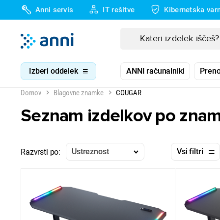
Anni servis
IT rešitve
Kibernetska var
Izberi oddelek
ANNI računalniki
Preno
Domov
Blagovne znamke
COUGAR
Seznam izdelkov po zna
Ustreznost
Vsi filtri
Razvrsti po: