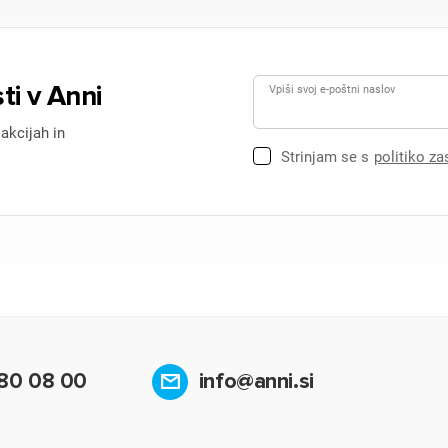
ti v Anni
Vpiši svoj e-poštni naslov
 akcijah in
Strinjam se s
politiko z
80 08 00
info@anni.si