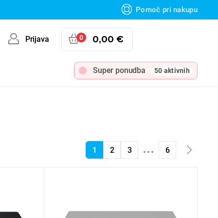
Pomoč pri nakupu
0
0,00 €
Prijava
Super ponudba
50 aktivnih
...
1
2
3
6