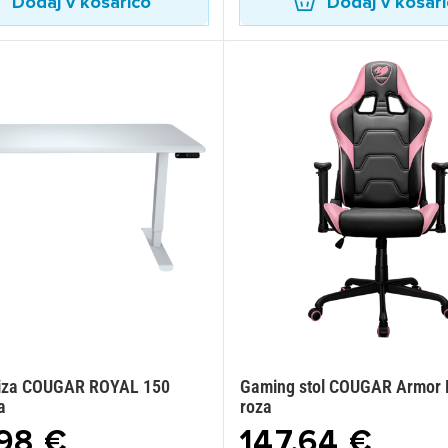
Dodaj v košarico
Dodaj v košar
iza COUGAR ROYAL 150
Gaming stol COUGAR Armor E
a
roza
98 €
147,64 €