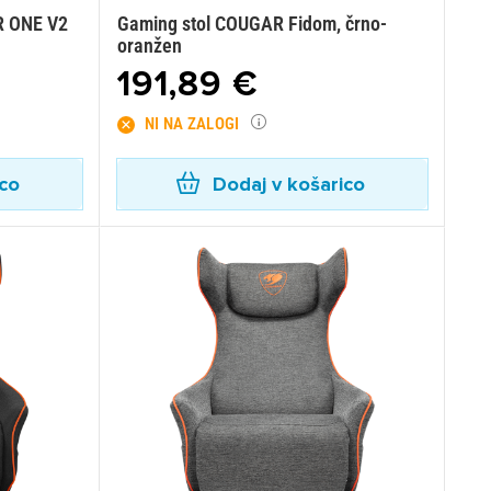
R ONE V2
Gaming stol COUGAR Fidom, črno-
oranžen
191,89 €
NI NA ZALOGI
ico
Dodaj v košarico