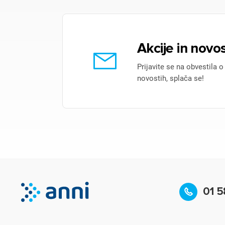
Akcije in novos
Prijavite se na obvestila o
novostih, splača se!
01 5