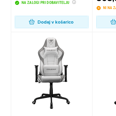
NA ZALOGI PRI DOBAVITELJU
NI NA 
Dodaj v košarico
Pr
Za 
P