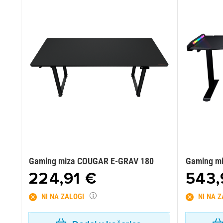
Gaming miza COUGAR E-GRAV 180
Gaming m
224,91 €
543,
NI NA ZALOGI
NI NA 