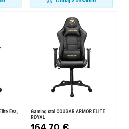
ico
Dodaj v košarico
lite Eva,
Gaming stol COUGAR ARMOR ELITE
ROYAL
164,70 €