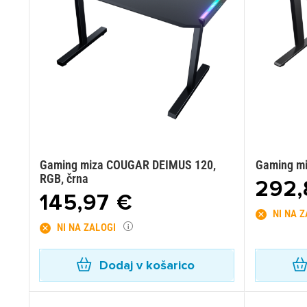
Gaming miza COUGAR DEIMUS 120,
Gaming m
RGB, črna
292,
145,97 €
NI NA 
NI NA ZALOGI
Dodaj v košarico