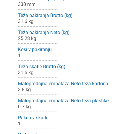
330 mm
Teža pakiranja Brutto (kg)
31.6 kg
Teža pakiranja Neto (kg)
25.28 kg
Kosi v pakiranju
1
Teža škatle Brutto (kg)
ijava
31.6 kg
Maloprodajna embalaža Neto teža kartona
dodajanje na seznam želja morate biti prijavljeni.
3.8 kg
Maloprodajna embalaža Neto teža plastike
0.7 kg
Prijava
rekliči
Paketi v škatli
1