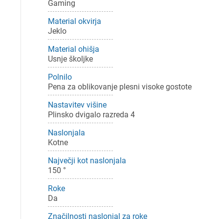
Gaming
Material okvirja
Jeklo
Material ohišja
Usnje školjke
Polnilo
Pena za oblikovanje plesni visoke gostote
Nastavitev višine
Plinsko dvigalo razreda 4
Naslonjala
Kotne
Največji kot naslonjala
150 °
Roke
Da
Značilnosti naslonjal za roke