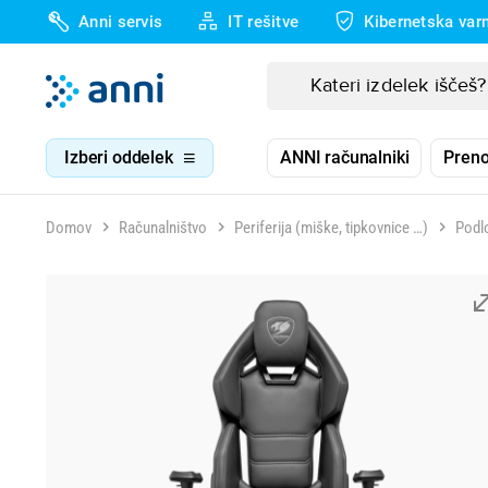
Anni servis
IT rešitve
Kibernetska var
Izberi oddelek
ANNI računalniki
Preno
Domov
Računalništvo
Periferija (miške, tipkovnice …)
Podlo