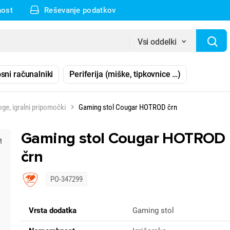
nost
Reševanje podatkov
Vsi oddelki
sni računalniki
Periferija (miške, tipkovnice …)
ge, igralni pripomočki
Gaming stol Cougar HOTROD črn
Gaming stol Cougar HOTROD
črn
PO-347299
Vrsta dodatka
Gaming stol