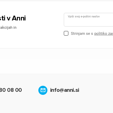
ti v Anni
Vpiši svoj e-poštni naslov
 akcijah in
Strinjam se s
politiko z
80 08 00
info@anni.si