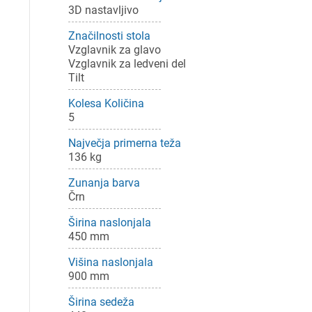
3D nastavljivo
Značilnosti stola
Vzglavnik za glavo
Vzglavnik za ledveni del
Tilt
Kolesa Količina
5
Največja primerna teža
136 kg
Pr
Zunanja barva
Črn
Za 
Širina naslonjala
450 mm
P
Višina naslonjala
900 mm
Širina sedeža