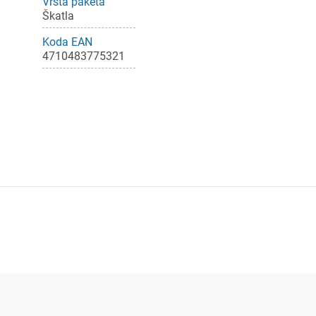
Vrsta paketa
Škatla
Koda EAN
4710483775321