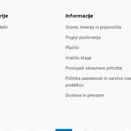
etje
Informacije
atki
Ocene, mnenja in priporočila
Pogoji poslovanja
Plačilo
Vračilo blaga
Postopek obravnave pritožbe
Politika zasebnosti in varstvo os
podatkov
Dostava in prevzem