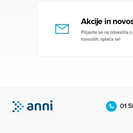
Akcije in novos
Prijavite se na obvestila o
novostih, splača se!
01 5