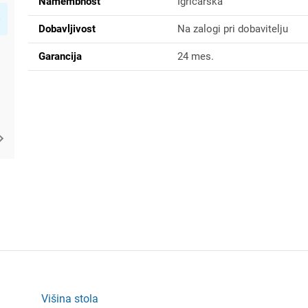
Namembnost
Igričarska
Dobavljivost
Na zalogi pri dobavitelju
Garancija
24 mes.
Višina stola