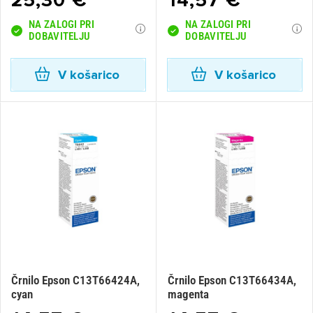
25,30 €
14,57 €
NA ZALOGI PRI
NA ZALOGI PRI
Prijava
Prekliči
DOBAVITELJU
DOBAVITELJU
V košarico
V košarico
Črnilo Epson C13T66424A,
Črnilo Epson C13T66434A,
cyan
magenta