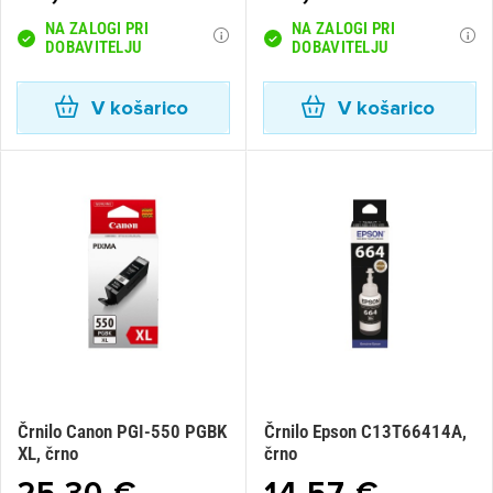
NA ZALOGI PRI
NA ZALOGI PRI
DOBAVITELJU
DOBAVITELJU
V košarico
V košarico
×
Prijava
Črnilo Canon PGI-550 PGBK
Črnilo Epson C13T66414A,
XL, črno
črno
Za dodajanje na seznam želja morate biti prijavljeni.