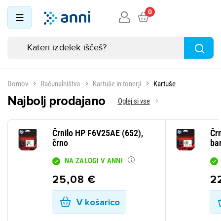
0
Domov
Računalništvo
Kartuše in tonerji
Kartuše
Najbolj prodajano
Oglej si vse
Črnilo HP F6V25AE (652),
Čr
črno
ba
NA ZALOGI V ANNI
25,08 €
2
V košarico