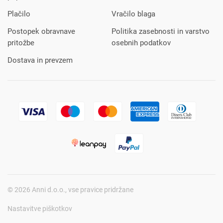
Plačilo
Vračilo blaga
Postopek obravnave
Politika zasebnosti in varstvo
pritožbe
osebnih podatkov
Dostava in prevzem
© 2026 Anni d.o.o., vse pravice pridržane
Nastavitve piškotkov