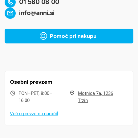
01 580 08 00
info@anni.si
Pomoč pri nakupu
Osebni prevzem
PON–PET, 8:00–
Motnica 7a, 1236
16:00
Trzin
Več o prevzemu naročil