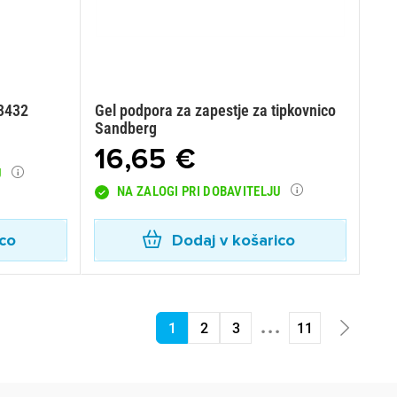
13432
Gel podpora za zapestje za tipkovnico
Sandberg
16,65 €
U
NA ZALOGI PRI DOBAVITELJU
ico
Dodaj v košarico
...
1
2
3
11