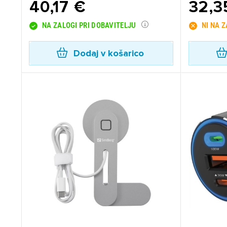
40,17 €
32,3
NA ZALOGI PRI DOBAVITELJU
NI NA 
Dodaj v košarico
Pr
Za 
P