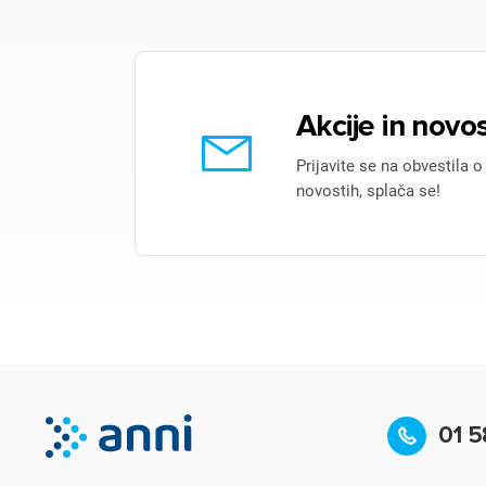
Akcije in novos
Prijavite se na obvestila o
novostih, splača se!
01 5