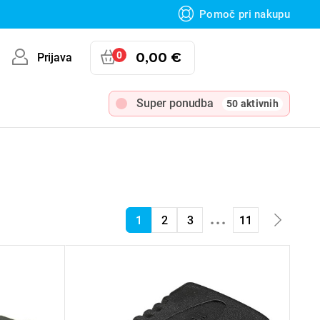
Pomoč pri nakupu
0
0,00 €
Prijava
Super ponudba
50 aktivnih
...
1
2
3
11