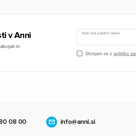
ti v Anni
Vpiši svoj e-poštni naslov
 akcijah in
Strinjam se s
politiko z
80 08 00
info@anni.si