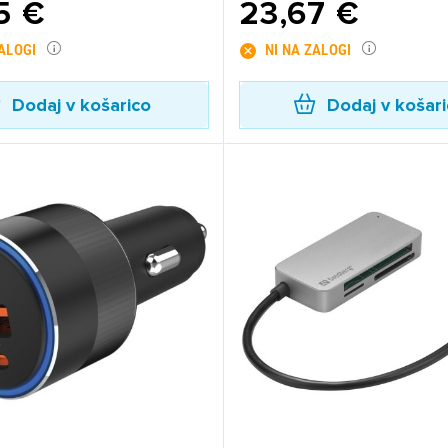
5 €
23,67 €
ZALOGI
NI NA ZALOGI
Dodaj v košarico
Dodaj v košar
ijava
dodajanje na seznam želja morate biti prijavljeni.
Prijava
rekliči