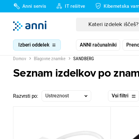
Anni servis
IT rešitve
Kibernetska var
Izberi oddelek
ANNI računalniki
Preno
Domov
Blagovne znamke
SANDBERG
Seznam izdelkov po zna
Ustreznost
Vsi filtri
Razvrsti po: