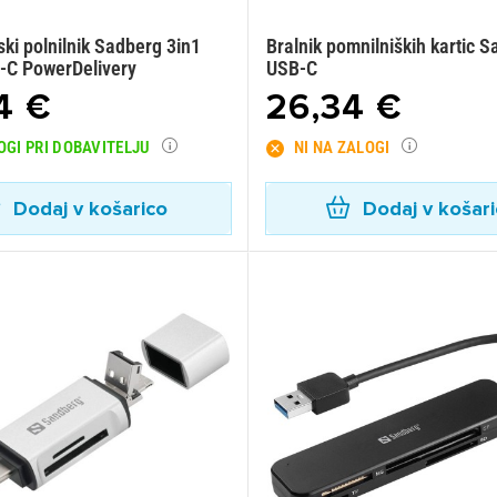
ki polnilnik Sadberg 3in1
Bralnik pomnilniških kartic 
C PowerDelivery
USB-C
4 €
26,34 €
OGI PRI DOBAVITELJU
NI NA ZALOGI
Dodaj v košarico
Dodaj v košar