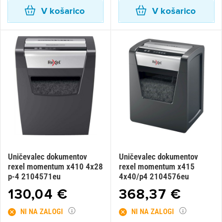
Prijava
Prekliči
V košarico
V košarico
Uničevalec dokumentov
Uničevalec dokumentov
rexel momentum x410 4x28
rexel momentum x415
p-4 2104571eu
4x40/p4 2104576eu
130,04 €
368,37 €
NI NA ZALOGI
NI NA ZALOGI