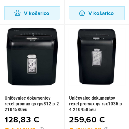
V košarico
V košarico
Uničevalec dokumentov
Uničevalec dokumentov
rexel promax qs rps812 p-2
rexel promax qs rsx1035 p-
2104580eu
4 2104585eu
128,83 €
259,60 €