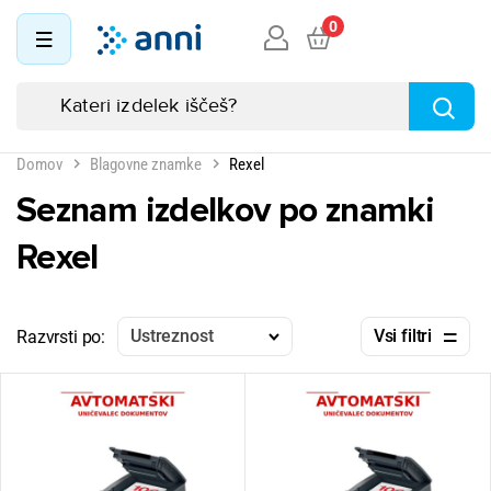
0
Domov
Blagovne znamke
Rexel
Seznam izdelkov po znamki
Rexel
Ustreznost
Vsi filtri
Razvrsti po: