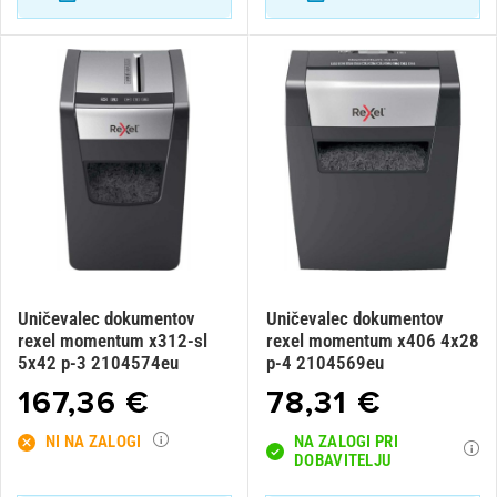
Uničevalec dokumentov
Uničevalec dokumentov
rexel momentum x312-sl
rexel momentum x406 4x28
×
Prijava
5x42 p-3 2104574eu
p-4 2104569eu
167,36 €
78,31 €
Za dodajanje na seznam želja morate biti prijavljeni.
NI NA ZALOGI
NA ZALOGI PRI
DOBAVITELJU