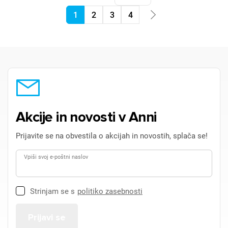
1
2
3
4
Akcije in novosti v Anni
Prijavite se na obvestila o akcijah in novostih, splača se!
Vpiši svoj e-poštni naslov
Strinjam se s
politiko zasebnosti