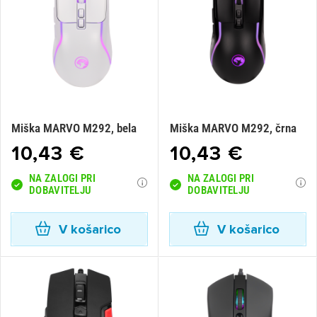
Miška MARVO M292, bela
Miška MARVO M292, črna
10,43 €
10,43 €
×
Prijava
NA ZALOGI PRI
NA ZALOGI PRI
DOBAVITELJU
DOBAVITELJU
Za dodajanje na seznam želja morate biti prijavljeni.
V košarico
V košarico
Prijava
Prekliči