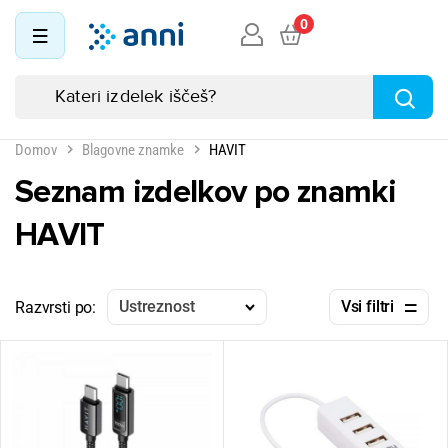
0
Domov
Blagovne znamke
HAVIT
Seznam izdelkov po znamki
HAVIT
Ustreznost
Vsi filtri
Razvrsti po: