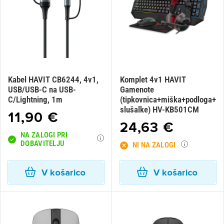
Kabel HAVIT CB6244, 4v1,
Komplet 4v1 HAVIT
USB/USB-C na USB-
Gamenote
C/Lightning, 1m
(tipkovnica+miška+podloga+
slušalke) HV-KB501CM
11,90 €
24,63 €
NA ZALOGI PRI
DOBAVITELJU
NI NA ZALOGI
V košarico
V košarico