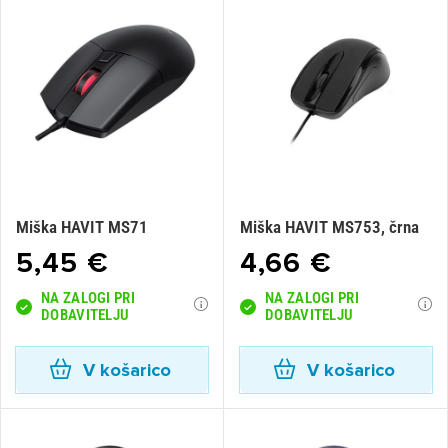
Miška HAVIT MS71
Miška HAVIT MS753, črna
×
5,45 €
4,66 €
Prijava
NA ZALOGI PRI
NA ZALOGI PRI
Za dodajanje na seznam želja morate biti prijavljeni.
DOBAVITELJU
DOBAVITELJU
V košarico
V košarico
Prijava
Prekliči