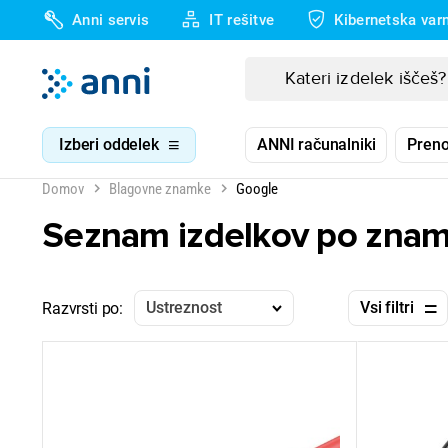
Anni servis
IT rešitve
Kibernetska var
Izberi oddelek
ANNI računalniki
Preno
Domov
Blagovne znamke
Google
Seznam izdelkov po znam
Ustreznost
Vsi filtri
Razvrsti po: