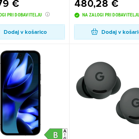
79 €
480,28 €
OGI PRI DOBAVITELJU
NA ZALOGI PRI DOBAVITELJ
Dodaj v košarico
Dodaj v košar
ijava
dodajanje na seznam želja morate biti prijavljeni.
Prijava
rekliči