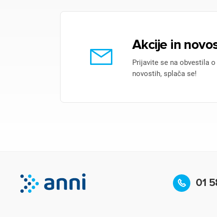
Akcije in novos
Prijavite se na obvestila o
novostih, splača se!
01 5