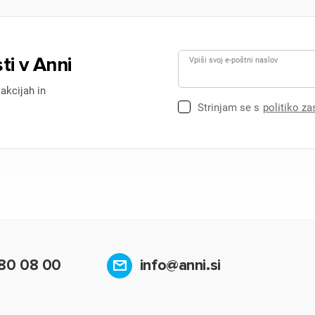
ti v Anni
Vpiši svoj e-poštni naslov
 akcijah in
Strinjam se s
politiko z
80 08 00
info@anni.si