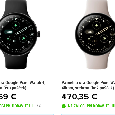
ra Google Pixel Watch 4,
Pametna ura Google Pixel Wa
a (črn pašček)
45mm, srebrna (bež pašček)
69 €
470,35 €
OGI PRI DOBAVITELJU
NA ZALOGI PRI DOBAVITELJ