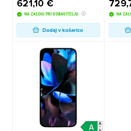
621,10 €
729,
NA ZALOGI PRI DOBAVITELJU
NA ZAL
Dodaj v košarico
Pr
Za 
P