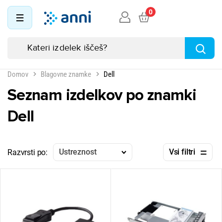
0
Domov
Blagovne znamke
Dell
Seznam izdelkov po znamki
Dell
Ustreznost
Vsi filtri
Razvrsti po: