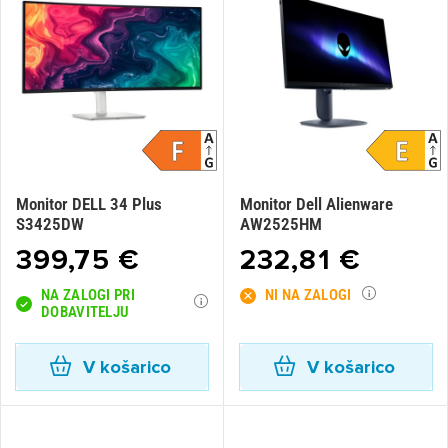
Monitor DELL 34 Plus
Monitor Dell Alienware
S3425DW
AW2525HM
399,75 €
232,81 €
×
Prijava
NA ZALOGI PRI
NI NA ZALOGI
DOBAVITELJU
Za dodajanje na seznam želja morate biti prijavljeni.
V košarico
V košarico
Prijava
Prekliči