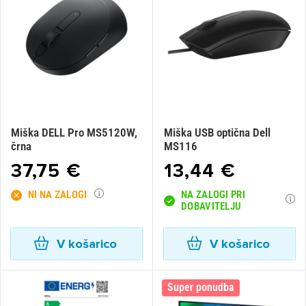
Miška DELL Pro MS5120W,
Miška USB optična Dell
črna
MS116
37,75 €
13,44 €
NI NA ZALOGI
NA ZALOGI PRI
DOBAVITELJU
V košarico
V košarico
Super ponudba