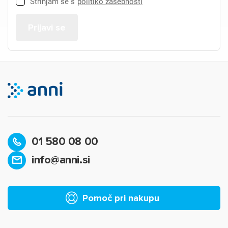
Strinjam se s
politiko zasebnosti
01 580 08 00
info@anni.si
Pomoč pri nakupu