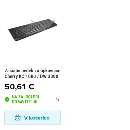
×
Prijava
Za dodajanje na seznam želja morate biti prijavljeni.
Prijava
Prekliči
Zaščitni ovitek za tipkovnice
Cherry KC 1000 / DW 3000
50,61 €
NA ZALOGI PRI
DOBAVITELJU
V košarico