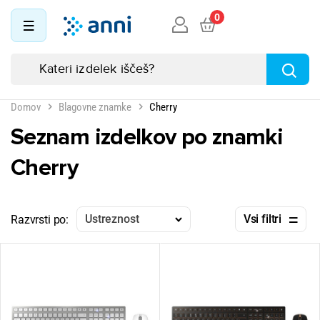
0
Domov
Blagovne znamke
Cherry
Seznam izdelkov po znamki
Cherry
Ustreznost
Vsi filtri
Razvrsti po: