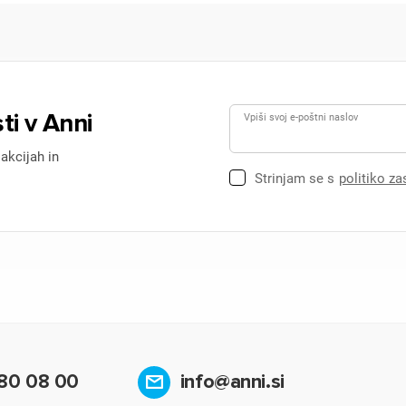
ti v Anni
Vpiši svoj e-poštni naslov
 akcijah in
Strinjam se s
politiko z
80 08 00
info@anni.si