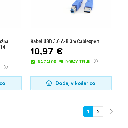
ažna
Kabel USB 3.0 A-B 3m Cablexpert
214
10,97 €
NA ZALOGI PRI DOBAVITELJU
U
ico
Dodaj v košarico
1
2