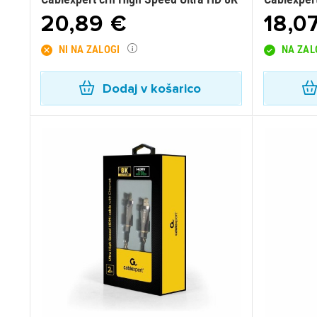
20,89 €
18,0
NI NA ZALOGI
NA ZAL
Dodaj v košarico
Pr
Za 
P