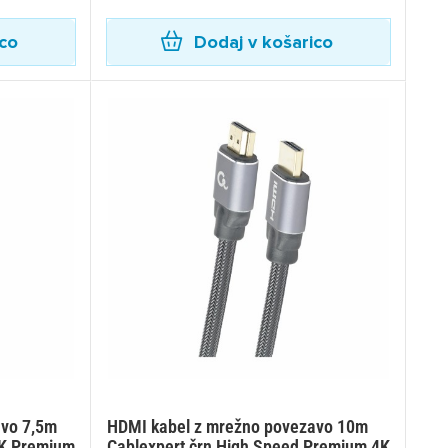
ico
Dodaj v košarico
avo 7,5m
HDMI kabel z mrežno povezavo 10m
4K Premium
Cablexpert črn High Speed Premium 4K