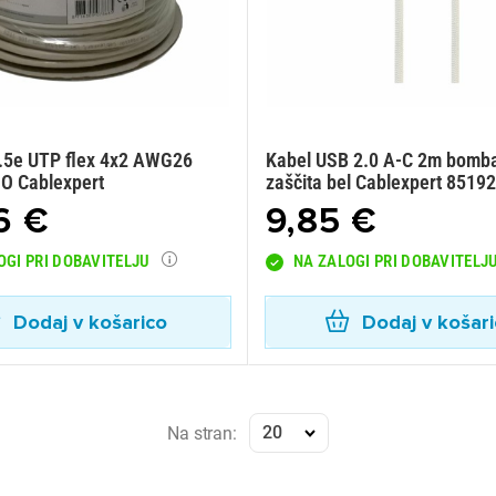
.5e UTP flex 4x2 AWG26
Kabel USB 2.0 A-C 2m bomb
O Cablexpert
zaščita bel Cablexpert 8519
6 €
9,85 €
OGI PRI DOBAVITELJU
NA ZALOGI PRI DOBAVITELJ
Dodaj v košarico
Dodaj v košar
20
Na stran: