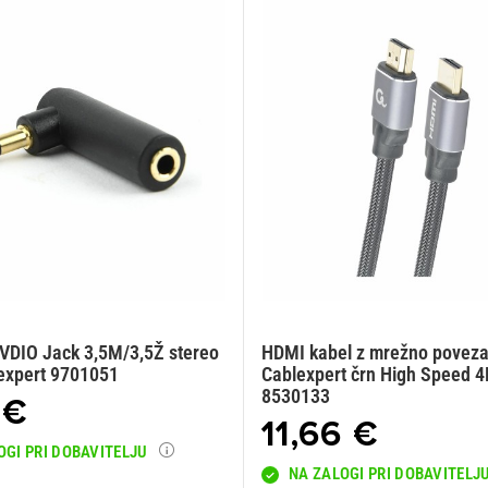
VDIO Jack 3,5M/3,5Ž stereo
HDMI kabel z mrežno povez
lexpert 9701051
Cablexpert črn High Speed 
8530133
 €
11,66 €
OGI PRI DOBAVITELJU
NA ZALOGI PRI DOBAVITELJ