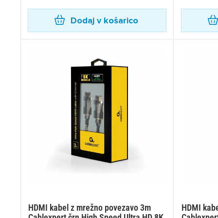
Dodaj v košarico
HDMI kabel z mrežno povezavo 3m
HDMI kabe
Cablexpert črn High Speed Ultra HD 8K
Cablexper