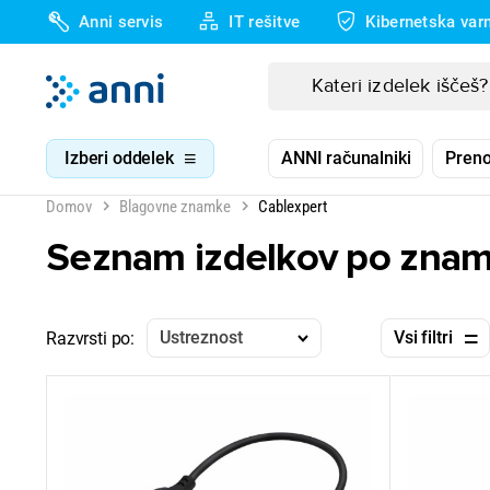
Anni servis
IT rešitve
Kibernetska var
Izberi oddelek
ANNI računalniki
Preno
Domov
Blagovne znamke
Cablexpert
Seznam izdelkov po znam
Ustreznost
Vsi filtri
Razvrsti po: