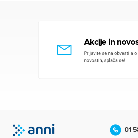
Akcije in novos
Prijavite se na obvestila o
novostih, splača se!
01 5