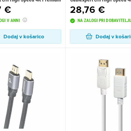
7 €
28,76 €
OGI V ANNI
NA ZALOGI PRI DOBAVITELJ
Dodaj v košarico
Dodaj v košar
ijava
dodajanje na seznam želja morate biti prijavljeni.
Prijava
rekliči