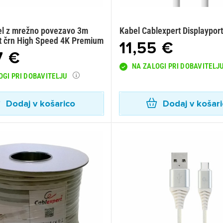
l z mrežno povezavo 3m
Kabel Cablexpert Displayport
t črn High Speed 4K Premium
11,55 €
7 €
NA ZALOGI PRI DOBAVITELJ
OGI PRI DOBAVITELJU
Dodaj v košarico
Dodaj v košar