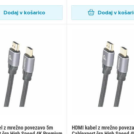
Dodaj v košarico
Dodaj v košar
l z mrežno povezavo 5m
HDMI kabel z mrežno povez
t črn High Speed 4K Premium
Cablexpert črn High Speed 