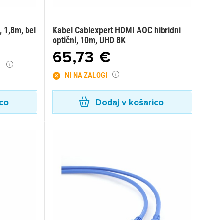
, 1,8m, bel
Kabel Cablexpert HDMI AOC hibridni
optični, 10m, UHD 8K
65,73 €
U
NI NA ZALOGI
ico
Dodaj v košarico