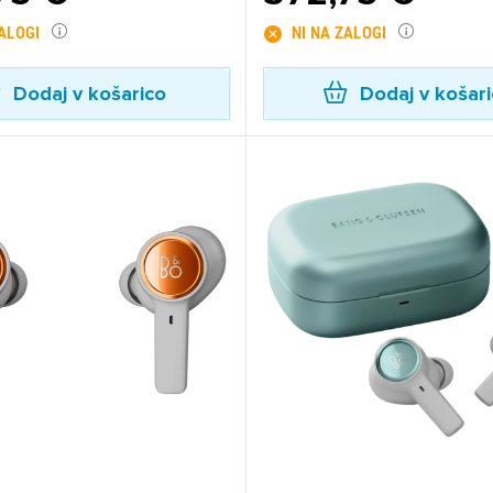
ZALOGI
NI NA ZALOGI
Dodaj v košarico
Dodaj v košar
ijava
dodajanje na seznam želja morate biti prijavljeni.
Prijava
rekliči