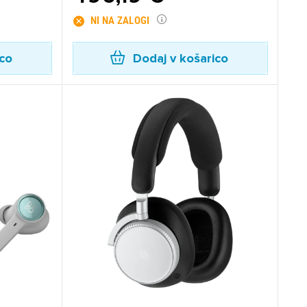
NI NA ZALOGI
ico
Dodaj v košarico
×