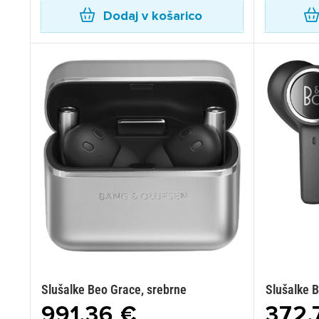
Dodaj v košarico
Slušalke Beo Grace, srebrne
Slušalke 
991,36 €
372,