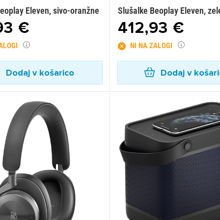
eoplay Eleven, sivo-oranžne
Slušalke Beoplay Eleven, ze
93 €
412,93 €
ZALOGI
NI NA ZALOGI
Dodaj v košarico
Dodaj v košar