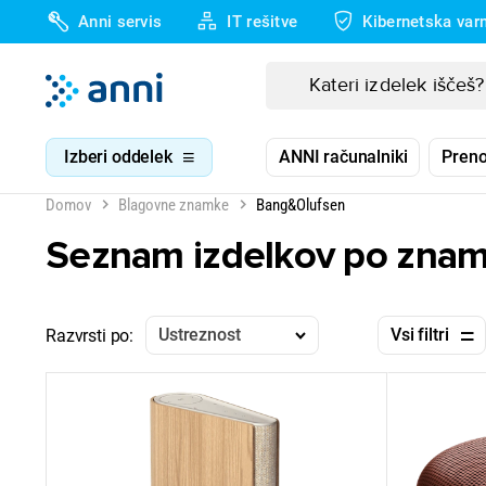
Anni servis
IT rešitve
Kibernetska var
Izberi oddelek
ANNI računalniki
Preno
Domov
Blagovne znamke
Bang&Olufsen
Seznam izdelkov po zna
Ustreznost
Vsi filtri
Razvrsti po: