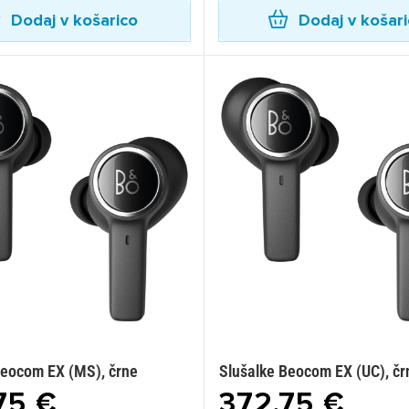
Dodaj v košarico
Dodaj v košar
Beocom EX (MS), črne
Slušalke Beocom EX (UC), čr
75 €
372,75 €