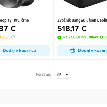
Beoplay H95, črne
Zvočnik Bang&Olufsen Beolit
87 €
518,17 €
ZALOGI
NA ZALOGI PRI DOBAVITELJ
Dodaj v košarico
Dodaj v košar
20
Na stran: