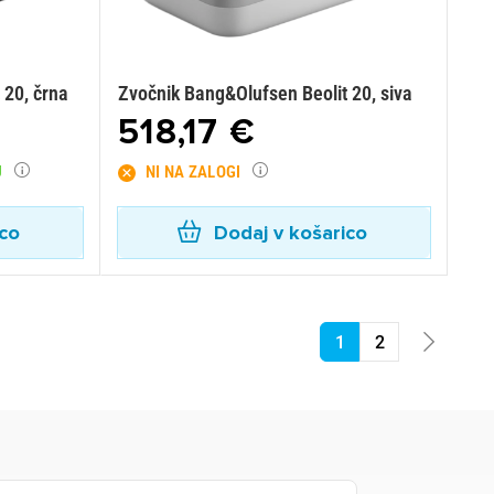
 20, črna
Zvočnik Bang&Olufsen Beolit 20, siva
518,17 €
U
NI NA ZALOGI
ico
Dodaj v košarico
1
2