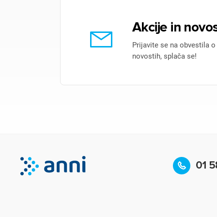
Akcije in novos
Prijavite se na obvestila o
novostih, splača se!
01 5