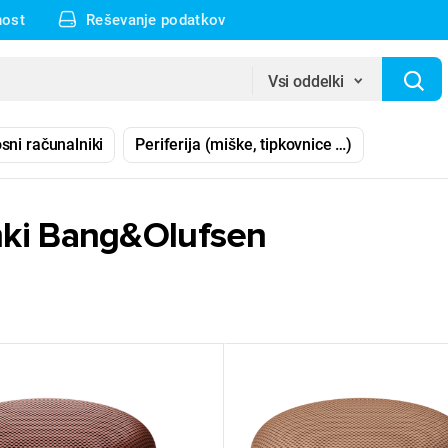
nost
Reševanje podatkov
Vsi oddelki
sni računalniki
Periferija (miške, tipkovnice …)
mki Bang&Olufsen