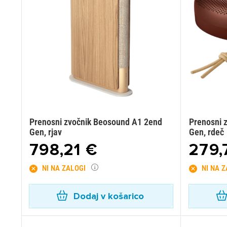
Prenosni zvočnik Beosound A1 2end
Prenosni 
Gen, rjav
Gen, rdeč
798,21 €
279,
NI NA ZALOGI
NI NA 
Dodaj v košarico