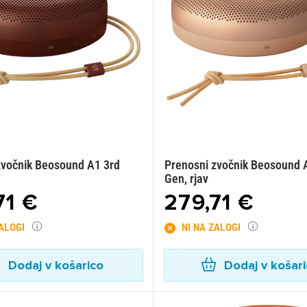
zvočnik Beosound A1 3rd
Prenosni zvočnik Beosound 
Gen, rjav
71 €
279,71 €
ZALOGI
NI NA ZALOGI
Dodaj v košarico
Dodaj v košar