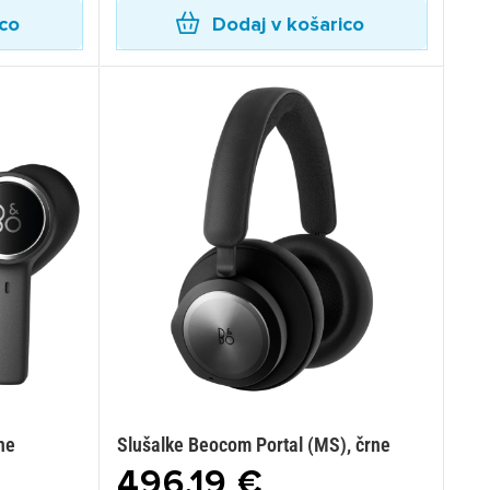
ico
Dodaj v košarico
ne
Slušalke Beocom Portal (MS), črne
496,19 €