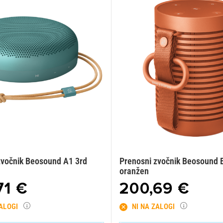
zvočnik Beosound A1 3rd
Prenosni zvočnik Beosound E
n
oranžen
71 €
200,69 €
ZALOGI
NI NA ZALOGI