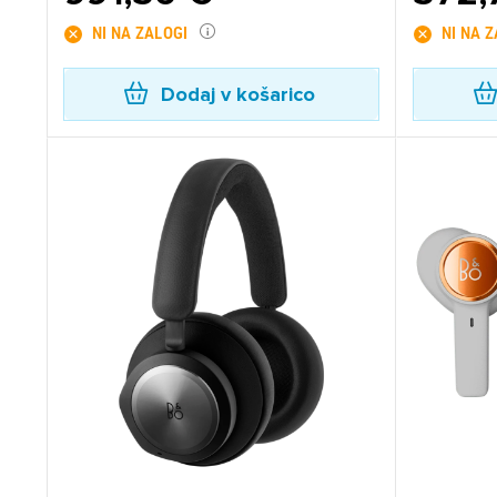
NI NA ZALOGI
NI NA 
Dodaj v košarico
Pr
Za 
P