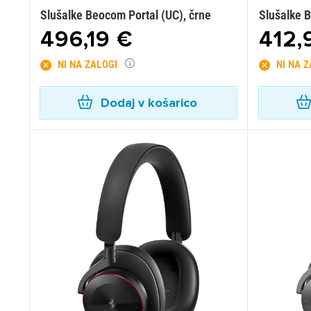
Slušalke Beocom Portal (UC), črne
Slušalke B
496,19 €
412,
NI NA ZALOGI
NI NA 
Dodaj v košarico