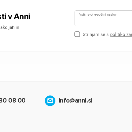
ti v Anni
Vpiši svoj e-poštni naslov
 akcijah in
Strinjam se s
politiko z
80 08 00
info@anni.si