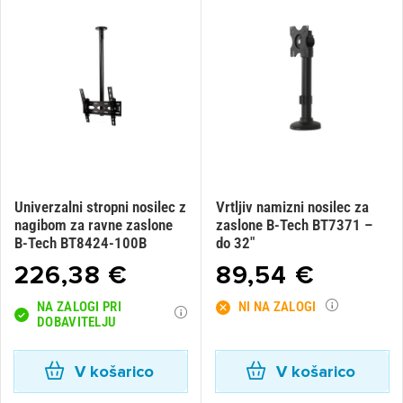
Univerzalni stropni nosilec z
Vrtljiv namizni nosilec za
nagibom za ravne zaslone
zaslone B-Tech BT7371 –
B-Tech BT8424-100B
do 32"
226,38 €
89,54 €
NA ZALOGI PRI
NI NA ZALOGI
DOBAVITELJU
V košarico
V košarico