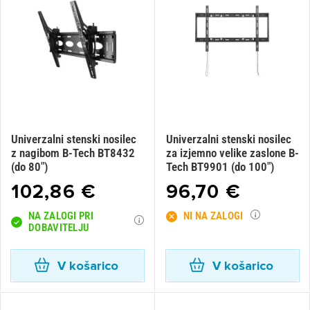
×
Prijava
Za dodajanje na seznam želja morate biti prijavljeni.
Prijava
Prekliči
Univerzalni stenski nosilec
Univerzalni stenski nosilec
z nagibom B-Tech BT8432
za izjemno velike zaslone B-
(do 80")
Tech BT9901 (do 100")
102,86 €
96,70 €
NA ZALOGI PRI
NI NA ZALOGI
DOBAVITELJU
V košarico
V košarico