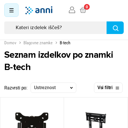
0
Domov
Blagovne znamke
B-tech
Seznam izdelkov po znamki
B-tech
Ustreznost
Vsi filtri
Razvrsti po: