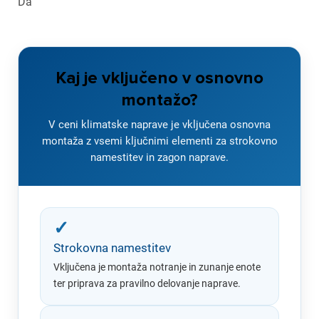
Da
×
Prijava
Kaj je vključeno v osnovno
montažo?
Za dodajanje na seznam želja morate biti prijavljeni.
V ceni klimatske naprave je vključena osnovna
montaža z vsemi ključnimi elementi za strokovno
namestitev in zagon naprave.
Prijava
Prekliči
✓
Strokovna namestitev
Vključena je montaža notranje in zunanje enote
ter priprava za pravilno delovanje naprave.