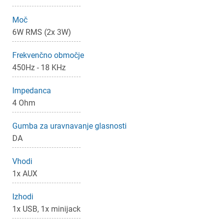
Moč
6W RMS (2x 3W)
Frekvenčno območje
450Hz - 18 KHz
Impedanca
4 Ohm
Gumba za uravnavanje glasnosti
DA
×
Prijava
Vhodi
1x AUX
Za dodajanje na seznam želja morate biti prijavljeni.
Izhodi
1x USB, 1x minijack