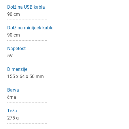
Prijava
Prekliči
Dolžina USB kabla
90 cm
Dolžina minijack kabla
90 cm
Napetost
5V
Dimenzije
155 x 64 x 50 mm
Barva
črna
Teža
275 g