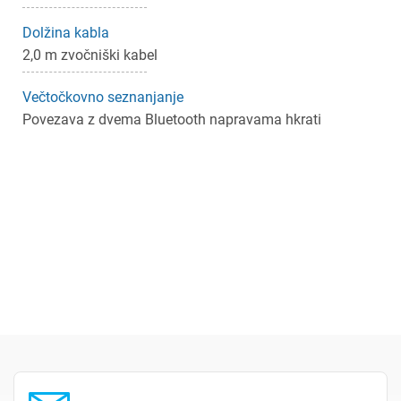
Dolžina kabla
2,0 m zvočniški kabel
Večtočkovno seznanjanje
Povezava z dvema Bluetooth napravama hkrati