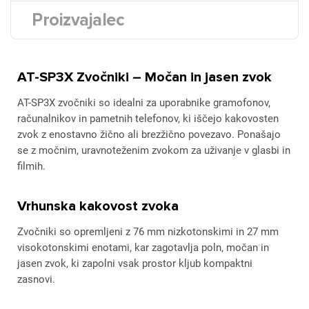
Proizvajalec
AT-SP3X Zvočniki – Močan in jasen zvok
AT-SP3X zvočniki so idealni za uporabnike gramofonov,
računalnikov in pametnih telefonov, ki iščejo kakovosten
zvok z enostavno žično ali brezžično povezavo. Ponašajo
se z močnim, uravnoteženim zvokom za uživanje v glasbi in
filmih.
Vrhunska kakovost zvoka
Zvočniki so opremljeni z 76 mm nizkotonskimi in 27 mm
visokotonskimi enotami, kar zagotavlja poln, močan in
jasen zvok, ki zapolni vsak prostor kljub kompaktni
zasnovi.