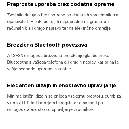
Preprosta uporaba brez dodatne opreme
Zvočniki delujejo brez potrebe po dodatnih sprejemnikih ali
ojačevalcih – priključite jih neposredno na gramofon,
računalnik ali drugo napravo ter na električno omrežje.
Brezžična Bluetooth povezava
AT-SP3X omogoča brezžično pretakanje glasbe preko
Bluetootha z vašega telefona ali drugih naprav, kar prinaša
večjo svobodo uporabe in udobje.
Eleganten dizajn in enostavno upravljanje
Minimalistični dizajn se prilega vsakemu prostoru, gumb za
vklop z LED-indikatorjem in regulator glasnosti pa
omogočata enostavno upravljanje zvočnikov.