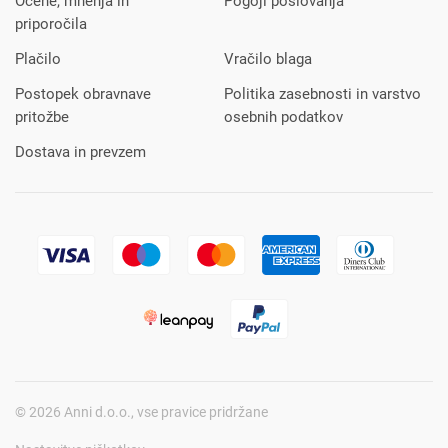
Ocene, mnenja in
Pogoji poslovanja
priporočila
Plačilo
Vračilo blaga
Postopek obravnave
Politika zasebnosti in varstvo
pritožbe
osebnih podatkov
Dostava in prevzem
© 2026 Anni d.o.o., vse pravice pridržane