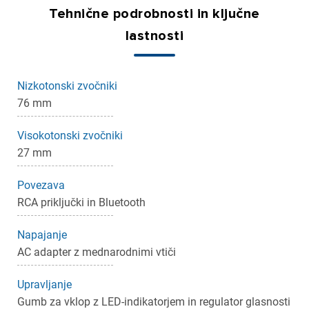
Tehnične podrobnosti in ključne
lastnosti
Nizkotonski zvočniki
×
76 mm
Prijava
Visokotonski zvočniki
Za dodajanje na seznam želja morate biti prijavljeni.
27 mm
Povezava
Prijava
Prekliči
RCA priključki in Bluetooth
Napajanje
AC adapter z mednarodnimi vtiči
Upravljanje
Gumb za vklop z LED-indikatorjem in regulator glasnosti