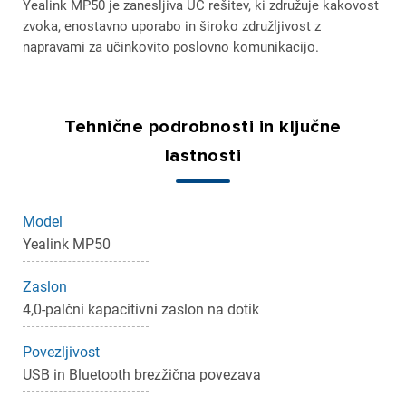
Yealink MP50 je zanesljiva UC rešitev, ki združuje kakovost
zvoka, enostavno uporabo in široko združljivost z
napravami za učinkovito poslovno komunikacijo.
Tehnične podrobnosti in ključne
lastnosti
×
Prijava
Model
Yealink MP50
Za dodajanje na seznam želja morate biti prijavljeni.
Zaslon
4,0-palčni kapacitivni zaslon na dotik
Prijava
Prekliči
Povezljivost
USB in Bluetooth brezžična povezava