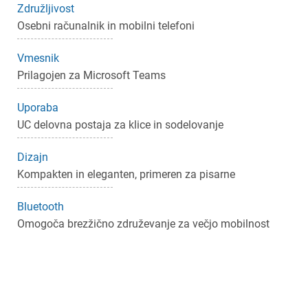
Združljivost
Osebni računalnik in mobilni telefoni
Vmesnik
Prilagojen za Microsoft Teams
Uporaba
UC delovna postaja za klice in sodelovanje
Dizajn
Kompakten in eleganten, primeren za pisarne
Bluetooth
Omogoča brezžično združevanje za večjo mobilnost