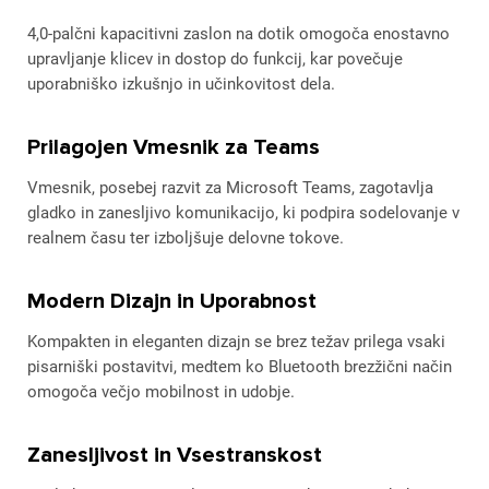
4,0-palčni kapacitivni zaslon na dotik omogoča enostavno
upravljanje klicev in dostop do funkcij, kar povečuje
uporabniško izkušnjo in učinkovitost dela.
Prilagojen Vmesnik za Teams
Vmesnik, posebej razvit za Microsoft Teams, zagotavlja
gladko in zanesljivo komunikacijo, ki podpira sodelovanje v
realnem času ter izboljšuje delovne tokove.
Modern Dizajn in Uporabnost
Kompakten in eleganten dizajn se brez težav prilega vsaki
pisarniški postavitvi, medtem ko Bluetooth brezžični način
omogoča večjo mobilnost in udobje.
Zanesljivost in Vsestranskost