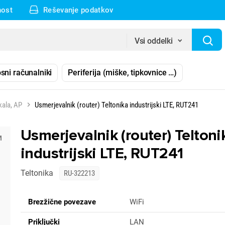
nost
Reševanje podatkov
Vsi oddelki
sni računalniki
Periferija (miške, tipkovnice …)
kala, AP
Usmerjevalnik (router) Teltonika industrijski LTE, RUT241
Usmerjevalnik (router) Teltoni
industrijski LTE, RUT241
Teltonika
RU-322213
Brezžične povezave
WiFi
Priključki
LAN