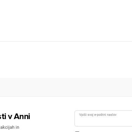
ti v Anni
Vpiši svoj e-poštni naslov
 akcijah in