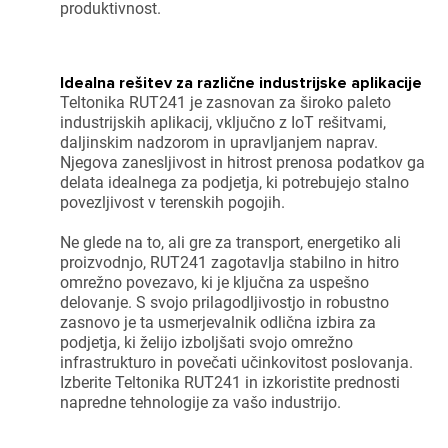
produktivnost.
Prijava
rekliči
Idealna rešitev za različne industrijske aplikacije
Teltonika RUT241 je zasnovan za široko paleto
industrijskih aplikacij, vključno z
IoT rešitvami
,
daljinskim nadzorom in upravljanjem naprav.
Njegova zanesljivost in hitrost prenosa podatkov ga
delata idealnega za podjetja, ki potrebujejo stalno
povezljivost v terenskih pogojih.
Ne glede na to, ali gre za transport, energetiko ali
proizvodnjo, RUT241 zagotavlja stabilno in hitro
omrežno povezavo, ki je ključna za uspešno
delovanje. S svojo prilagodljivostjo in robustno
zasnovo je ta usmerjevalnik odlična izbira za
podjetja, ki želijo izboljšati svojo omrežno
infrastrukturo in povečati učinkovitost poslovanja.
Izberite Teltonika RUT241 in izkoristite prednosti
napredne tehnologije za vašo industrijo.