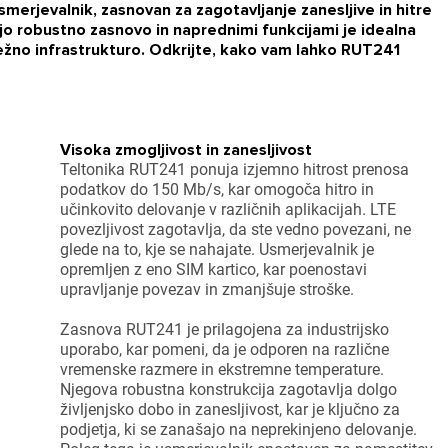
smerjevalnik, zasnovan za zagotavljanje zanesljive in hitre
jo robustno zasnovo in naprednimi funkcijami je idealna
režno infrastrukturo. Odkrijte, kako vam lahko RUT241
Visoka zmogljivost in zanesljivost
Teltonika RUT241 ponuja izjemno hitrost prenosa
podatkov do 150 Mb/s, kar omogoča hitro in
učinkovito delovanje v različnih aplikacijah.
LTE
povezljivost
zagotavlja, da ste vedno povezani, ne
glede na to, kje se nahajate. Usmerjevalnik je
opremljen z eno SIM kartico, kar poenostavi
upravljanje povezav in zmanjšuje stroške.
Zasnova RUT241 je prilagojena za industrijsko
uporabo, kar pomeni, da je odporen na različne
vremenske razmere in ekstremne temperature.
Njegova robustna konstrukcija zagotavlja dolgo
življenjsko dobo in zanesljivost, kar je ključno za
podjetja, ki se zanašajo na neprekinjeno delovanje.