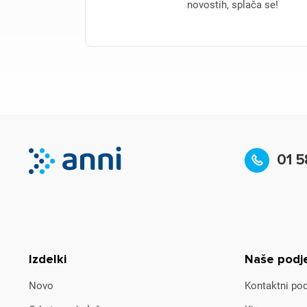
novostih, splača se!
01 5
Izdelki
Naše podj
Novo
Kontaktni pod