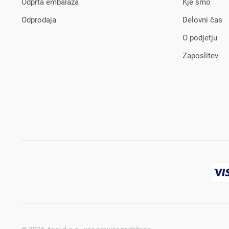
Odprta embalaža
Kje smo
Odprodaja
Delovni čas
O podjetju
Zaposlitev