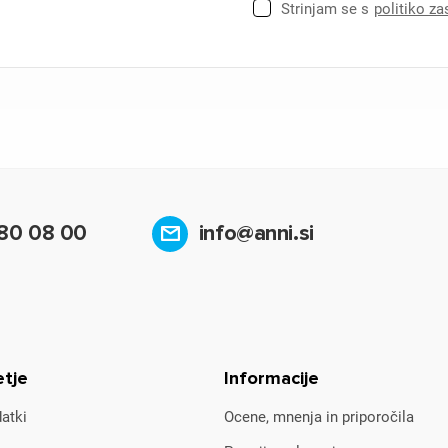
Strinjam se s
politiko z
80 08 00
info@anni.si
etje
Informacije
atki
Ocene, mnenja in priporočila