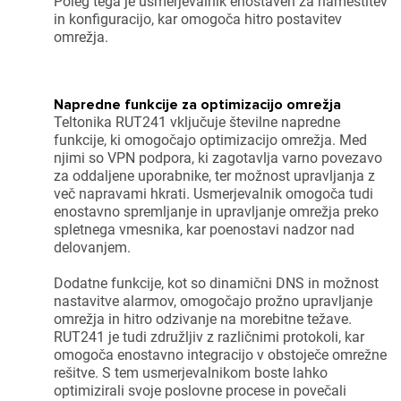
Poleg tega je usmerjevalnik enostaven za namestitev
in konfiguracijo, kar omogoča hitro postavitev
omrežja.
Napredne funkcije za optimizacijo omrežja
Teltonika RUT241 vključuje številne napredne
funkcije, ki omogočajo optimizacijo omrežja. Med
njimi so
VPN podpora
, ki zagotavlja varno povezavo
za oddaljene uporabnike, ter možnost upravljanja z
več napravami hkrati. Usmerjevalnik omogoča tudi
enostavno spremljanje in upravljanje omrežja preko
spletnega vmesnika, kar poenostavi nadzor nad
delovanjem.
Dodatne funkcije, kot so dinamični DNS in možnost
nastavitve alarmov, omogočajo prožno upravljanje
omrežja in hitro odzivanje na morebitne težave.
RUT241 je tudi združljiv z različnimi protokoli, kar
ijava
omogoča enostavno integracijo v obstoječe omrežne
rešitve. S tem usmerjevalnikom boste lahko
optimizirali svoje poslovne procese in povečali
dodajanje na seznam želja morate biti prijavljeni.