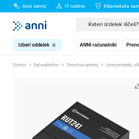
Anni servis
IT rešitve
Kibernetska var
Izberi oddelek
ANNI računalniki
Preno
Domov
Računalništvo
Omrežna oprema
Usmerjevalniki, sti