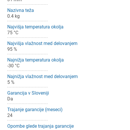
Nazivna teža
0.4 kg
×
Prijava
Najvišja temperatura okolja
75 °C
Za dodajanje na seznam želja morate biti prijavljeni.
Najvišja vlažnost med delovanjem
95 %
Prijava
Najnižja temperatura okolja
Prekliči
-30 °C
Najnižja vlažnost med delovanjem
5 %
Garancija v Sloveniji
Da
Trajanje garancije (meseci)
24
Opombe glede trajanja garancije