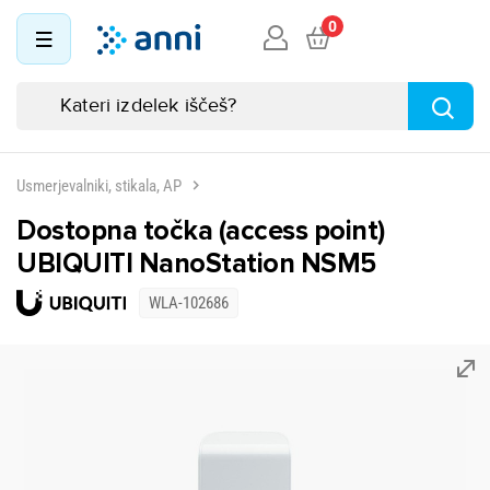
0
Usmerjevalniki, stikala, AP
Dostopna točka (access point)
UBIQUITI NanoStation NSM5
WLA-102686