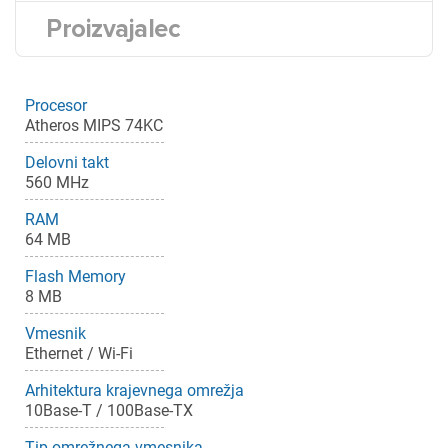
Proizvajalec
Procesor
Atheros MIPS 74KC
Delovni takt
560 MHz
RAM
64 MB
Flash Memory
8 MB
Vmesnik
Ethernet / Wi-Fi
Arhitektura krajevnega omrežja
10Base-T / 100Base-TX
Tip omrežnega vmesnika