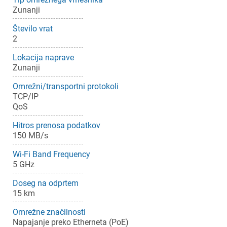
Zunanji
Število vrat
2
Lokacija naprave
Zunanji
Omrežni/transportni protokoli
TCP/IP
QoS
Hitros prenosa podatkov
150 MB/s
Wi-Fi Band Frequency
5 GHz
Doseg na odprtem
15 km
Omrežne značilnosti
Napajanje preko Etherneta (PoE)