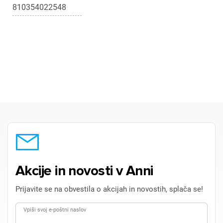
810354022548
Akcije in novosti v Anni
Prijavite se na obvestila o akcijah in novostih, splača se!
Vpiši svoj e-poštni naslov