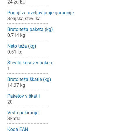
24 za EU
Pogoji za uveljavljanje garancije
Serijska številka
Bruto teža paketa (kg)
0.714 kg
Neto teža (kg)
0.51 kg
Število kosov v paketu
1
Bruto teža škatle (kg)
14.27 kg
Paketov v škatli
20
Vrsta pakiranja
Škatla
Koda EAN