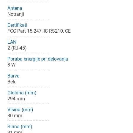
Antena
Notranji
Certifikati
FCC Part 15.247, IC RS210, CE
LAN
2 (RJ-45)
Poraba energije pri delovanju
8 W
Barva
Bela
Globina (mm)
294 mm
Višina (mm)
80 mm
Širina (mm)
31 mm