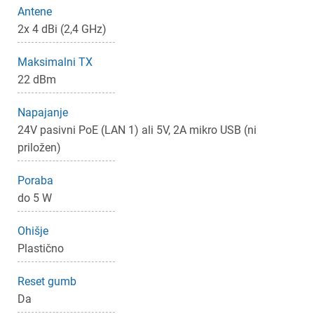
Antene
Prijava
Prekliči
2x 4 dBi (2,4 GHz)
Maksimalni TX
22 dBm
Napajanje
24V pasivni PoE (LAN 1) ali 5V, 2A mikro USB (ni
priložen)
Poraba
do 5 W
Ohišje
Plastično
Reset gumb
Da