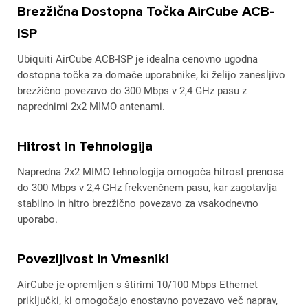
Brezžična Dostopna Točka AirCube ACB-
ISP
Ubiquiti AirCube ACB-ISP je idealna cenovno ugodna
dostopna točka za domače uporabnike, ki želijo zanesljivo
brezžično povezavo do 300 Mbps v 2,4 GHz pasu z
naprednimi 2x2 MIMO antenami.
Hitrost in Tehnologija
Napredna 2x2 MIMO tehnologija omogoča hitrost prenosa
do 300 Mbps v 2,4 GHz frekvenčnem pasu, kar zagotavlja
stabilno in hitro brezžično povezavo za vsakodnevno
uporabo.
Povezljivost in Vmesniki
AirCube je opremljen s štirimi 10/100 Mbps Ethernet
priključki, ki omogočajo enostavno povezavo več naprav,