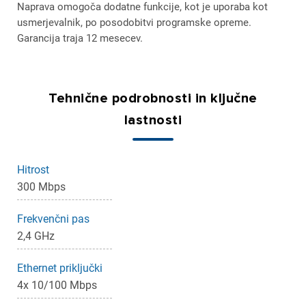
Naprava omogoča dodatne funkcije, kot je uporaba kot
usmerjevalnik, po posodobitvi programske opreme.
Garancija traja 12 mesecev.
Tehnične podrobnosti in ključne
lastnosti
Hitrost
300 Mbps
Frekvenčni pas
×
Prijava
2,4 GHz
Za dodajanje na seznam želja morate biti prijavljeni.
Ethernet priključki
4x 10/100 Mbps