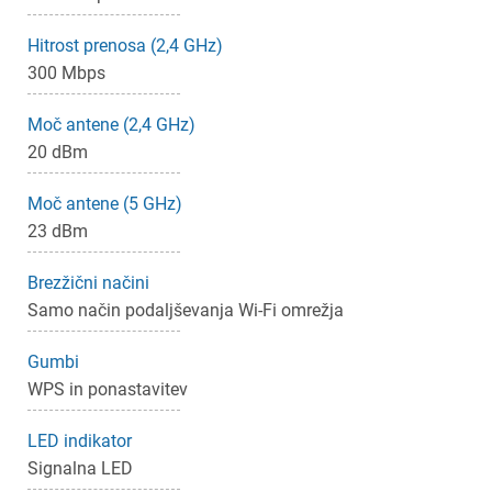
Hitrost prenosa (2,4 GHz)
300 Mbps
Moč antene (2,4 GHz)
×
Prijava
20 dBm
Moč antene (5 GHz)
Za dodajanje na seznam želja morate biti prijavljeni.
23 dBm
Brezžični načini
Prijava
Prekliči
Samo način podaljševanja Wi-Fi omrežja
Gumbi
WPS in ponastavitev
LED indikator
Signalna LED