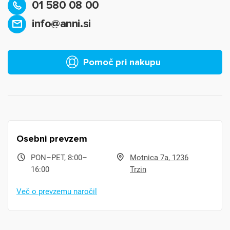
01 580 08 00
info@anni.si
Pomoč pri nakupu
Osebni prevzem
PON–PET, 8:00–
Motnica 7a, 1236
16:00
Trzin
Več o prevzemu naročil