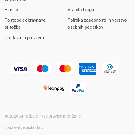
Plačilo
Vračilo blaga
Postopek obravnave
Politika zasebnosti in varstvo
pritožbe
osebnih podatkov
Dostava in prevzem
© 2026 Anni d.o.o., vse pravice pridržane
Nastavitve piškotkov