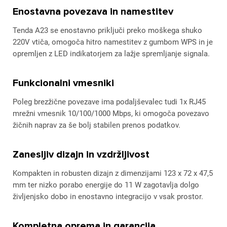
Enostavna povezava in namestitev
Tenda A23 se enostavno priključi preko moškega shuko
220V vtiča, omogoča hitro namestitev z gumbom WPS in je
opremljen z LED indikatorjem za lažje spremljanje signala.
Funkcionalni vmesniki
Poleg brezžične povezave ima podaljševalec tudi 1x RJ45
mrežni vmesnik 10/100/1000 Mbps, ki omogoča povezavo
žičnih naprav za še bolj stabilen prenos podatkov.
Zanesljiv dizajn in vzdržljivost
Kompakten in robusten dizajn z dimenzijami 123 x 72 x 47,5
mm ter nizko porabo energije do 11 W zagotavlja dolgo
življenjsko dobo in enostavno integracijo v vsak prostor.
Kompletna oprema in garancija