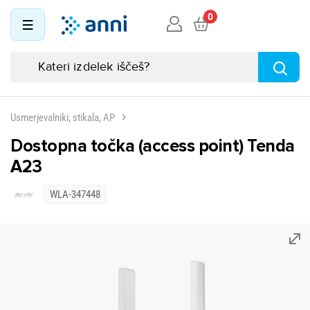
0
Usmerjevalniki, stikala, AP
Dostopna točka (access point) Tenda
A23
WLA-347448