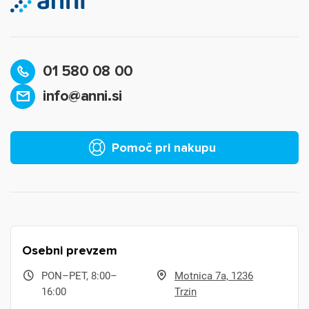
01 580 08 00
info@anni.si
Pomoč pri nakupu
Osebni prevzem
PON–PET, 8:00–
Motnica 7a, 1236
16:00
Trzin