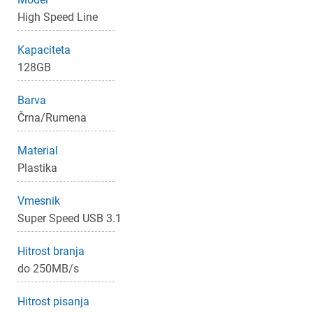
High Speed Line
Kapaciteta
128GB
Barva
Črna/Rumena
×
Prijava
Material
Plastika
Za dodajanje na seznam želja morate biti prijavljeni.
Vmesnik
Super Speed USB 3.1
Prijava
Prekliči
Hitrost branja
do 250MB/s
Hitrost pisanja