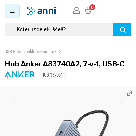
0
USB Hubi in priklopne postaje
Hub Anker A83740A2, 7-v-1, USB-C
HUB-367081