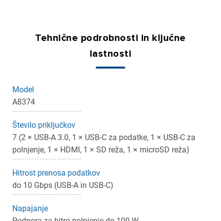
Tehnične podrobnosti in ključne
lastnosti
Model
A8374
×
Prijava
Število priključkov
7 (2 × USB-A 3.0, 1 × USB-C za podatke, 1 × USB-C za
polnjenje, 1 × HDMI, 1 × SD reža, 1 × microSD reža)
Za dodajanje na seznam želja morate biti prijavljeni.
Hitrost prenosa podatkov
do 10 Gbps (USB-A in USB-C)
Prijava
Prekliči
Napajanje
Podpora za hitro polnjenje do 100 W