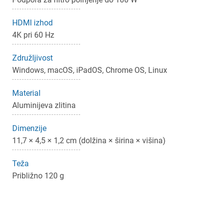
HDMI izhod
4K pri 60 Hz
Združljivost
Windows, macOS, iPadOS, Chrome OS, Linux
Material
Aluminijeva zlitina
Dimenzije
11,7 × 4,5 × 1,2 cm (dolžina × širina × višina)
Teža
Približno 120 g