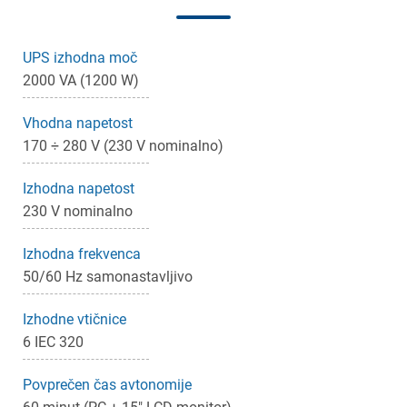
UPS izhodna moč
2000 VA (1200 W)
Vhodna napetost
170 ÷ 280 V (230 V nominalno)
Izhodna napetost
230 V nominalno
Izhodna frekvenca
×
Prijava
50/60 Hz samonastavljivo
Izhodne vtičnice
Za dodajanje na seznam želja morate biti prijavljeni.
6 IEC 320
Povprečen čas avtonomije
Prijava
Prekliči