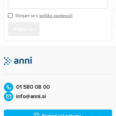
Strinjam se s
politiko zasebnosti
01 580 08 00
info@anni.si
Pomoč pri nakupu