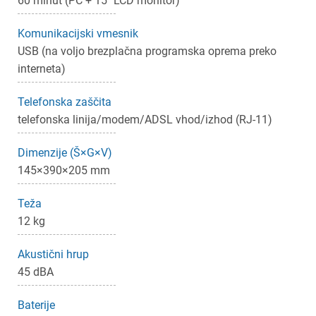
60 minut (PC + 15" LCD monitor)
Komunikacijski vmesnik
USB (na voljo brezplačna programska oprema preko
interneta)
Telefonska zaščita
telefonska linija/modem/ADSL vhod/izhod (RJ-11)
Dimenzije (Š×G×V)
145×390×205 mm
Teža
12 kg
Akustični hrup
45 dBA
Baterije