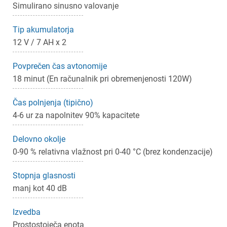
Simulirano sinusno valovanje
Tip akumulatorja
12 V / 7 AH x 2
Povprečen čas avtonomije
18 minut (En računalnik pri obremenjenosti 120W)
Čas polnjenja (tipično)
4-6 ur za napolnitev 90% kapacitete
Delovno okolje
0-90 % relativna vlažnost pri 0-40 °C (brez kondenzacije)
Stopnja glasnosti
manj kot 40 dB
Izvedba
Prostostoječa enota