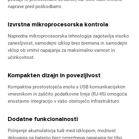
naprave pred poškodbami.
Izvrstna mikroprocesorska kontrola
Napredna mikroprocesorska tehnologija zagotavlja visoko
zanesljivost, samodejni izklop brez bremena in samodejni
vklop ob vrnitvi napajanja za maksimalno varnost in
učinkovitost.
Kompakten dizajn in povezljivost
Kompaktna prostostoječa enota s USB komunikacijskim
vmesnikom in zaščito podatkovne linije (RJ-45) omogoča
enostavno integracijo v vašo obstoječo infrastrukturo.
Dodatne funkcionalnosti
Polnjenje akumulatorja tudi med izklopom, možnost
delovanja na baterijo brez omrežnega napajanja ter tiho