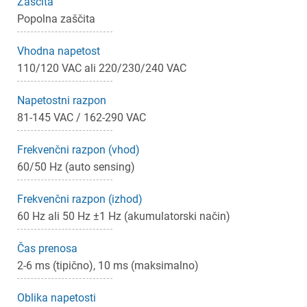
Zaščita
Popolna zaščita
Vhodna napetost
110/120 VAC ali 220/230/240 VAC
Napetostni razpon
×
81-145 VAC / 162-290 VAC
Prijava
Frekvenčni razpon (vhod)
Za dodajanje na seznam želja morate biti prijavljeni.
60/50 Hz (auto sensing)
Frekvenčni razpon (izhod)
60 Hz ali 50 Hz ±1 Hz (akumulatorski način)
Prijava
Prekliči
Čas prenosa
2-6 ms (tipično), 10 ms (maksimalno)
Oblika napetosti