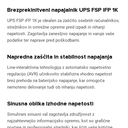
Brezprekinitveni napajalnik UPS FSP iFP 1K
UPS FSP iFP 1K je idealen za zaščito osebnih računalnikov,
strežnikov in omrežne opreme pred izpadi in nihanji
napetosti. Zagotavlja zanesljivo napajanje in varuje vaše
podatke ter naprave pred poškodbami.
Napredna zaščita in stabilnost napajanja
Line-interaktivna tehnologija z avtomatsko napetostno
regulacijo (AVR) učinkovito stabilizira vhodno napetost
brez prehoda na baterijsko napajanje, kar omogoča
nemoteno delovanje tudi ob nihanju napetosti.
Sinusna oblika izhodne napetosti
Simulirani sinusni val zagotavlja združljivost z
najzahtevnejšo informacijsko opremo, kot so grafične
postaje in profesionalni strežniki, kar ščiti vaše kritične