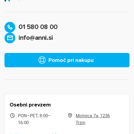
01 580 08 00
info@anni.si
Pomoč pri nakupu
Osebni prevzem
PON–PET, 8:00–
Motnica 7a, 1236
16:00
Trzin