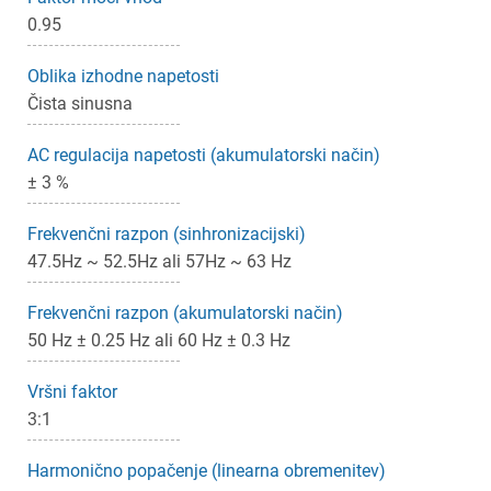
0.95
Oblika izhodne napetosti
Čista sinusna
AC regulacija napetosti (akumulatorski način)
± 3 %
×
Frekvenčni razpon (sinhronizacijski)
Prijava
47.5Hz ~ 52.5Hz ali 57Hz ~ 63 Hz
Za dodajanje na seznam želja morate biti prijavljeni.
Frekvenčni razpon (akumulatorski način)
50 Hz ± 0.25 Hz ali 60 Hz ± 0.3 Hz
Prijava
Prekliči
Vršni faktor
3:1
Harmonično popačenje (linearna obremenitev)