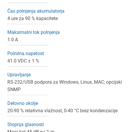
Čas polnjenja akumulatorja
4 ure za 90 % kapacitete
Maksimalni tok polnjenja
1.0 A
Polnilna napetost
41.0 VDC ± 1 %
Upravljanje
RS-232/USB podpora za Windows, Linux, MAC; opcijski
SNMP
Delovno okolje
20-90 % relativna vlažnost, 0-40 °C brez kondenzacije
Stopnja glasnosti
Manj kot 45 dB na 1 m