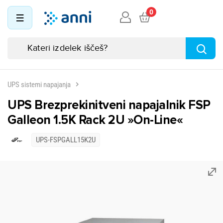
0
UPS sistemi napajanja
UPS Brezprekinitveni napajalnik FSP
Galleon 1.5K Rack 2U »On-Line«
UPS-FSPGALL15K2U