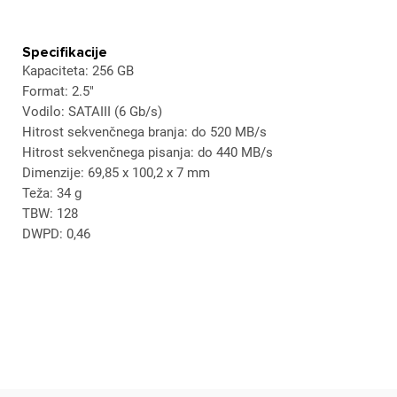
Specifikacije
Kapaciteta: 256 GB
Format: 2.5"
Vodilo: SATAIII (6 Gb/s)
Hitrost sekvenčnega branja: do 520 MB/s
Hitrost sekvenčnega pisanja: do 440 MB/s
×
Prijava
Dimenzije: 69,85 x 100,2 x 7 mm
Teža: 34 g
Za dodajanje na seznam želja morate biti prijavljeni.
TBW: 128
DWPD: 0,46
Prijava
Prekliči