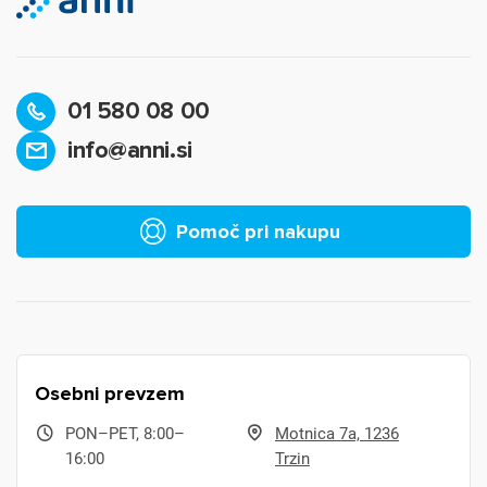
01 580 08 00
info@anni.si
Pomoč pri nakupu
Osebni prevzem
PON–PET, 8:00–
Motnica 7a, 1236
16:00
Trzin