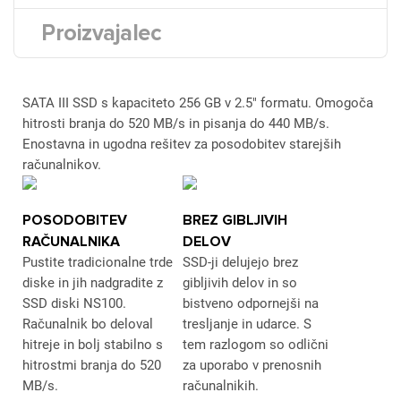
Proizvajalec
SATA III SSD s kapaciteto 256 GB v 2.5" formatu. Omogoča
hitrosti branja do 520 MB/s in pisanja do 440 MB/s.
Enostavna in ugodna rešitev za posodobitev starejših
računalnikov.
POSODOBITEV
BREZ GIBLJIVIH
RAČUNALNIKA
DELOV
Pustite tradicionalne trde
SSD-ji delujejo brez
diske in jih nadgradite z
gibljivih delov in so
SSD diski NS100.
bistveno odpornejši na
Računalnik bo deloval
tresljanje in udarce. S
hitreje in bolj stabilno s
tem razlogom so odlični
hitrostmi branja do 520
za uporabo v prenosnih
MB/s.
računalnikih.