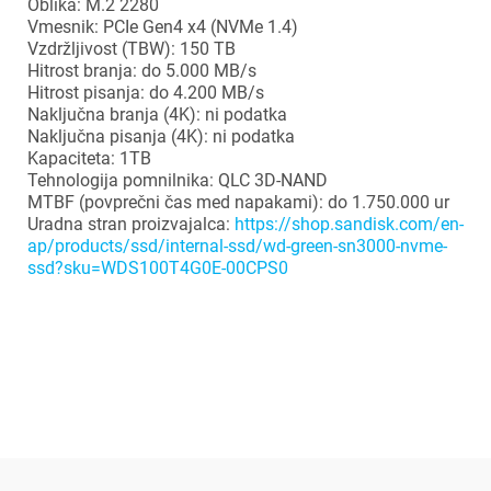
Oblika: M.2 2280
Vmesnik: PCIe Gen4 x4 (NVMe 1.4)
Vzdržljivost (TBW): 150 TB
Hitrost branja: do 5.000 MB/s
Hitrost pisanja: do 4.200 MB/s
Naključna branja (4K): ni podatka
Naključna pisanja (4K): ni podatka
Kapaciteta: 1TB
Tehnologija pomnilnika: QLC 3D-NAND
MTBF (povprečni čas med napakami): do 1.750.000 ur
Uradna stran proizvajalca:
https://shop.sandisk.com/en-
ap/products/ssd/internal-ssd/wd-green-sn3000-nvme-
ssd?sku=WDS100T4G0E-00CPS0
×
Prijava