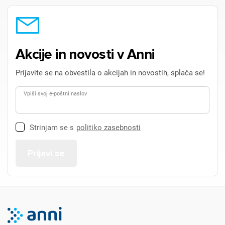
Za dodajanje na seznam želja morate biti prijavljeni.
Prijava
Prekliči
Akcije in novosti v Anni
Prijavite se na obvestila o akcijah in novostih, splača se!
Vpiši svoj e-poštni naslov
Strinjam se s
politiko zasebnosti