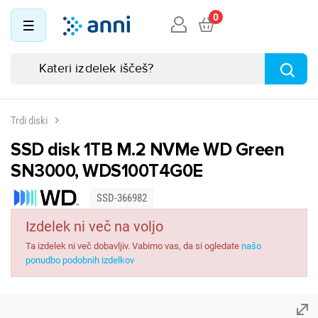
0
Trdi diski
SSD disk 1TB M.2 NVMe WD Green
SN3000, WDS100T4G0E
SSD-366982
Izdelek ni več na voljo
Ta izdelek ni več dobavljiv. Vabimo vas, da si ogledate
našo
ponudbo podobnih izdelkov