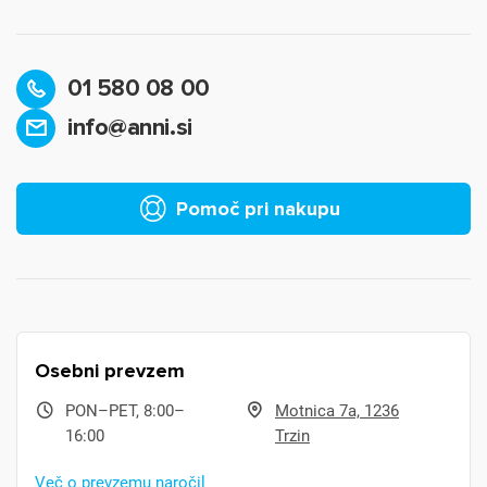
01 580 08 00
info@anni.si
Pomoč pri nakupu
Osebni prevzem
PON–PET, 8:00–
Motnica 7a, 1236
16:00
Trzin
Več o prevzemu naročil