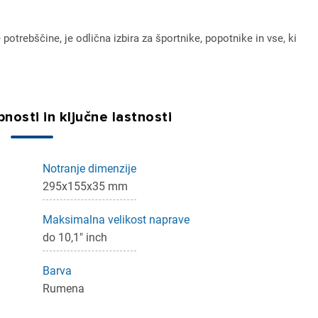
potrebščine, je odlična izbira za športnike, popotnike in vse, ki
ijava
nosti in ključne lastnosti
dodajanje na seznam želja morate biti prijavljeni.
Notranje dimenzije
295x155x35 mm
Prijava
rekliči
Maksimalna velikost naprave
do 10,1" inch
Barva
Rumena