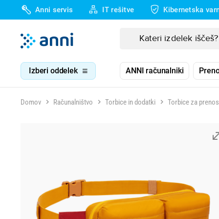
Anni servis
IT rešitve
Kibernetska var
Izberi oddelek
ANNI računalniki
Preno
Domov
Računalništvo
Torbice in dodatki
Torbice za prenosn