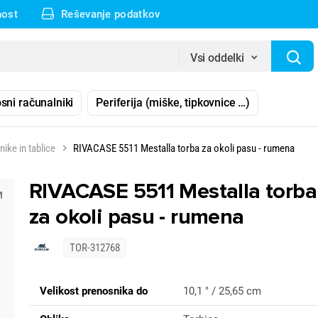
nost
Reševanje podatkov
Vsi oddelki
sni računalniki
Periferija (miške, tipkovnice …)
ike in tablice
RIVACASE 5511 Mestalla torba za okoli pasu - rumena
RIVACASE 5511 Mestalla torba
za okoli pasu - rumena
TOR-312768
Velikost prenosnika do
10,1 " / 25,65 cm