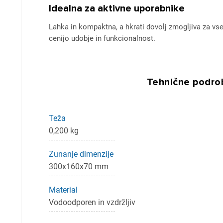
Idealna za aktivne uporabnike
Lahka in kompaktna, a hkrati dovolj zmogljiva za vse 
cenijo udobje in funkcionalnost.
Pr
Tehnične podrob
Za 
Teža
0,200 kg
P
Zunanje dimenzije
300x160x70 mm
Material
Vodoodporen in vzdržljiv