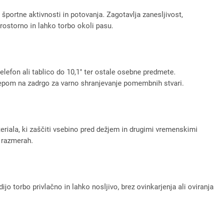
portne aktivnosti in potovanja. Zagotavlja zanesljivost,
prostorno in lahko torbo okoli pasu.
telefon ali tablico do 10,1" ter ostale osebne predmete.
 žepom na zadrgo za varno shranjevanje pomembnih stvari.
iala, ki zaščiti vsebino pred dežjem in drugimi vremenskimi
h razmerah.
o torbo privlačno in lahko nosljivo, brez ovinkarjenja ali oviranja