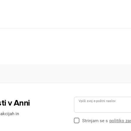
ti v Anni
Vpiši svoj e-poštni naslov
 akcijah in
Strinjam se s
politiko z