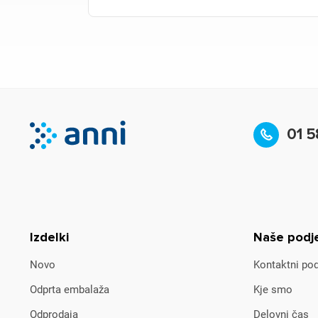
01 5
Izdelki
Naše podj
Novo
Kontaktni pod
Odprta embalaža
Kje smo
Odprodaja
Delovni čas