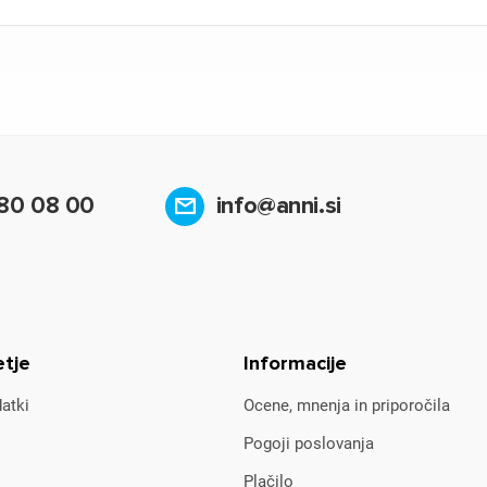
80 08 00
info@anni.si
etje
Informacije
atki
Ocene, mnenja in priporočila
Pogoji poslovanja
Plačilo