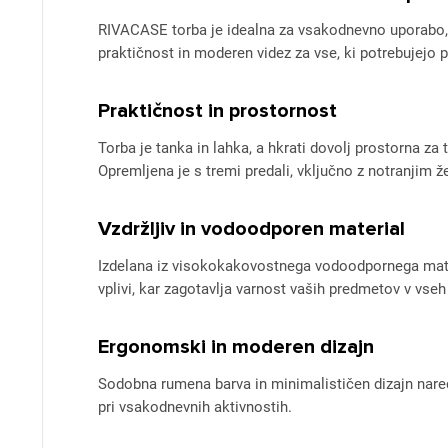
RIVACASE torba je idealna za vsakodnevno uporabo, š
praktičnost in moderen videz za vse, ki potrebujejo 
Praktičnost in prostornost
Torba je tanka in lahka, a hkrati dovolj prostorna za 
Opremljena je s tremi predali, vključno z notranjim
Vzdržljiv in vodoodporen material
Izdelana iz visokokakovostnega vodoodpornega mater
vplivi, kar zagotavlja varnost vaših predmetov v vse
Ergonomski in moderen dizajn
Sodobna rumena barva in minimalističen dizajn naredij
pri vsakodnevnih aktivnostih.