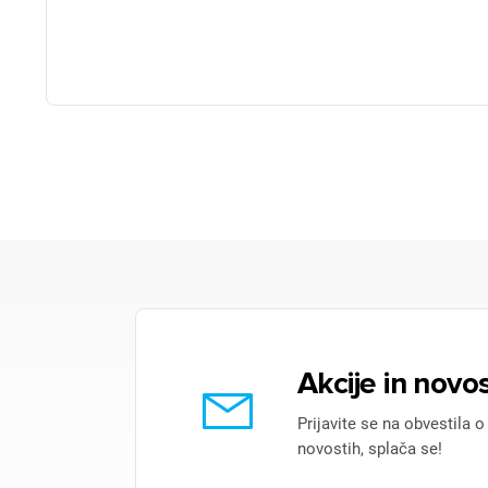
Akcije in novos
Prijavite se na obvestila o
novostih, splača se!