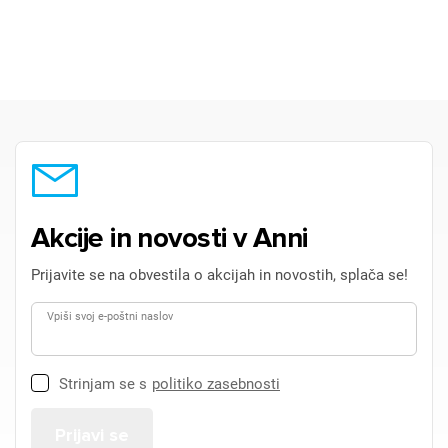
×
Prijava
Za dodajanje na seznam želja morate biti prijavljeni.
Prijava
Prekliči
Akcije in novosti v Anni
Prijavite se na obvestila o akcijah in novostih, splača se!
Vpiši svoj e-poštni naslov
Strinjam se s
politiko zasebnosti