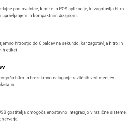
jne poslovalnice, kioske in POS-aplikacije, ki zagotavlja hitro
nim upravljanjem in kompaktnim dizajnom.
izjemno hitrostjo do 6 palcev na sekundo, kar zagotavlja hitro in
ih etiket.
ev
ogoča hitro in brezskrbno nalaganje različnih vrst medijev,
iketami.
USB gostitelja omogoča enostavno integracijo v različne sisteme,
 serverja.