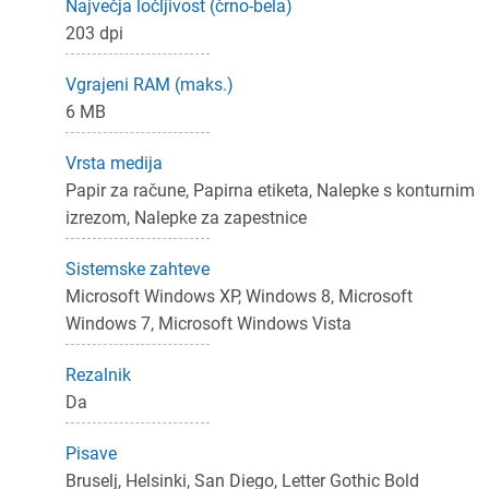
Največja ločljivost (črno-bela)
ijava
203 dpi
dodajanje na seznam želja morate biti prijavljeni.
Vgrajeni RAM (maks.)
6 MB
Prijava
rekliči
Vrsta medija
Papir za račune, Papirna etiketa, Nalepke s konturnim
izrezom, Nalepke za zapestnice
Sistemske zahteve
Microsoft Windows XP, Windows 8, Microsoft
Windows 7, Microsoft Windows Vista
Rezalnik
Da
Pisave
Bruselj, Helsinki, San Diego, Letter Gothic Bold