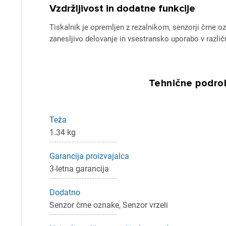
Vzdržljivost in dodatne funkcije
Tiskalnik je opremljen z rezalnikom, senzorji črne ozn
zanesljivo delovanje in vsestransko uporabo v različ
Tehnične podrob
Teža
1.34 kg
Garancija proizvajalca
3-letna garancija
Dodatno
Senzor črne oznake, Senzor vrzeli