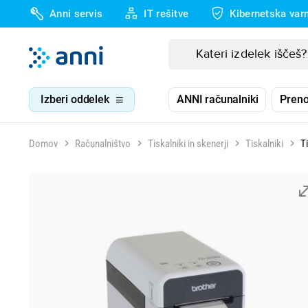
Anni servis
IT rešitve
Kibernetska var
Izberi oddelek
ANNI računalniki
Preno
Domov
Računalništvo
Tiskalniki in skenerji
Tiskalniki
T