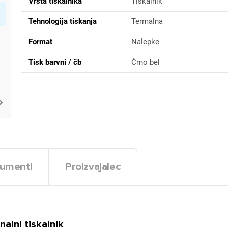
Vrsta tiskalnika
Tiskalnik
Tehnologija tiskanja
Termalna
Format
Nalepke
Tisk barvni / čb
Črno bel
umenti
Proizvajalec
lni tiskalnik