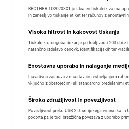
BROTHER TD2020XX1 je idealen tiskalnik za maloproda
in zanesljivo tiskanje etiket ter računov z enostav
Visoka hitrost in kakovost tiskanja
Tiskalnik omogoča tiskanje pri ločljivosti 203 dpi z 
natančno izdelavo cenovk, identifikacijskih ter vračiln
Enostavna uporaba in nalaganje medij
Inovativna zasnova z enostavnim vstavljanjem rol om
vključno z obstoječimi ali standardno predelanimi et
Široka združljivost in povezljivost
Povezljivost preko USB 2.0, serijskega vmesnika in 
podprta pa je tudi brezžična povezava z uporabo print