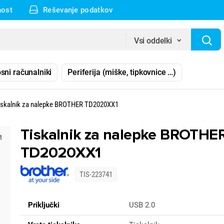
nost
Reševanje podatkov
Vsi oddelki
sni računalniki
Periferija (miške, tipkovnice …)
iskalnik za nalepke BROTHER TD2020XX1
Tiskalnik za nalepke BROTHE
TD2020XX1
TIS-223741
Priključki
USB 2.0