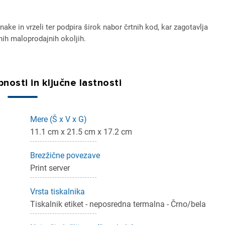
ake in vrzeli ter podpira širok nabor črtnih kod, kar zagotavlja
nih maloprodajnih okoljih.
nosti in ključne lastnosti
Mere (Š x V x G)
11.1 cm x 21.5 cm x 17.2 cm
Brezžične povezave
Print server
Vrsta tiskalnika
Tiskalnik etiket - neposredna termalna - Črno/bela