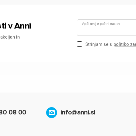
ti v Anni
Vpiši svoj e-poštni naslov
 akcijah in
Strinjam se s
politiko z
80 08 00
info@anni.si