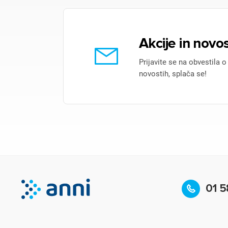
Akcije in novos
Prijavite se na obvestila o
novostih, splača se!
01 5