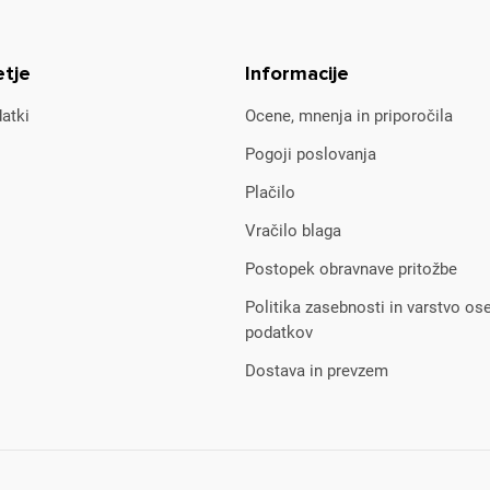
etje
Informacije
atki
Ocene, mnenja in priporočila
Pogoji poslovanja
Plačilo
Vračilo blaga
Postopek obravnave pritožbe
Politika zasebnosti in varstvo os
podatkov
Dostava in prevzem