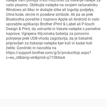
nalepk vam ponuja vrsto možnosti za tiskanje nalepk za
vašo pisarno. Oblikujte nalepke na svojem računalniku
Windows ali Mac in dodajte slike ali logotip podjetja,
črtne kode, okvire in posebne simbole. Ali pa se prek
Bluetootha povežite z napravo Apple ali Android in nato
uporabite aplikacijo Brother iPrint & Label ali P-touch
Design & Print, da ustvarite in tiskate nalepke s pametne
naprave. Vgrajena litij-ionska baterija za ponovno
polnjenje prek USB-vhoda zagotavlja, da je tiskalnik
×
Prijava
pripravljen za tiskanje nalepke kjer koli in kadar koli
želite. Gonilniki in navodila na
https://support.brother.com/g/b/producttop.aspx?
Za dodajanje na seznam želja morate biti prijavljeni.
c=eu_ot&lang=en&prod=p710bteuk
Prijava
Prekliči