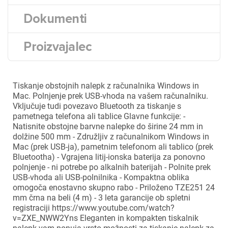
Dokumenti
Proizvajalec
Tiskanje obstojnih nalepk z računalnika Windows in
Mac. Polnjenje prek USB-vhoda na vašem računalniku.
Vključuje tudi povezavo Bluetooth za tiskanje s
pametnega telefona ali tablice Glavne funkcije: -
Natisnite obstojne barvne nalepke do širine 24 mm in
dolžine 500 mm - Združljiv z računalnikom Windows in
Mac (prek USB-ja), pametnim telefonom ali tablico (prek
Bluetootha) - Vgrajena litij-ionska baterija za ponovno
polnjenje - ni potrebe po alkalnih baterijah - Polnite prek
USB-vhoda ali USB-polnilnika - Kompaktna oblika
omogoča enostavno skupno rabo - Priloženo TZE251 24
mm črna na beli (4 m) - 3 leta garancije ob spletni
registraciji https://www.youtube.com/watch?
v=ZXE_NWW2Yns Eleganten in kompakten tiskalnik