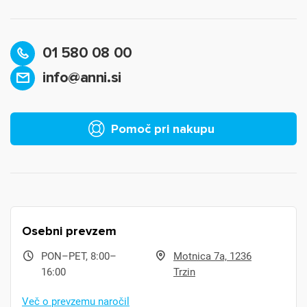
01 580 08 00
info@anni.si
Pomoč pri nakupu
Osebni prevzem
PON–PET, 8:00–
Motnica 7a, 1236
16:00
Trzin
Več o prevzemu naročil