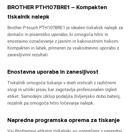
BROTHER PTH107BRE1 – Kompakten
tiskalnik nalepk
Brother P-touch PTH107BRE1 je idealen tiskalnik nalepk za
domačo in pisarniško uporabo, ki omogoča hitro in
enostavno označevanje z jasnim in kakovostnim tiskom.
Kompakten in lahek, primeren za vsakodnevno uporabo z
zanesljivimi rezultati.
Enostavna uporaba in zanesljivost
Tiskalnik omogoča tiskanje v dveh vrsticah z različnimi
slogi in učinki pisav, kar zagotavlja profesionalen izgled
etiket. Samodejni izklop podaljša življenjsko dobo baterij,
rezalnik pa omogoča hitro ločevanje nalepk.
Napredna programska oprema za tiskanje
Vsi Brotherjevi etiketni tiskalniki so opremljeni z napredno