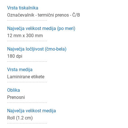
Vrsta tiskalnika
Označevalnik - termični prenos - Č/B
Največja velikost medija (po meri)
12 mm x 300 mm
×
Prijava
Največja ločljivost (črno-bela)
180 dpi
Za dodajanje na seznam želja morate biti prijavljeni.
Vrsta medija
Laminirane etikete
Prijava
Prekliči
Oblika
Prenosni
Največja velikost medija
Roll (1.2 cm)