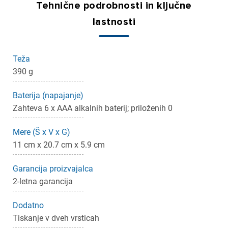
Tehnične podrobnosti in ključne
lastnosti
Teža
390 g
Baterija (napajanje)
Zahteva 6 x AAA alkalnih baterij; priloženih 0
Mere (Š x V x G)
11 cm x 20.7 cm x 5.9 cm
Garancija proizvajalca
2-letna garancija
Dodatno
Tiskanje v dveh vrsticah