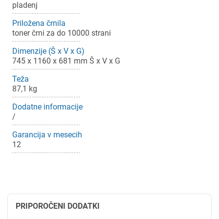
pladenj
Priložena črnila
toner črni za do 10000 strani
Dimenzije (Š x V x G)
745 x 1160 x 681 mm Š x V x G
Teža
87,1 kg
Dodatne informacije
×
Prijava
/
Garancija v mesecih
Za dodajanje na seznam želja morate biti prijavljeni.
12
Prijava
Prekliči
PRIPOROČENI DODATKI