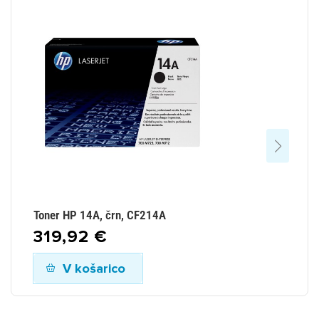
Toner HP 14A, črn, CF214A
To
319,92 €
3
V košarico