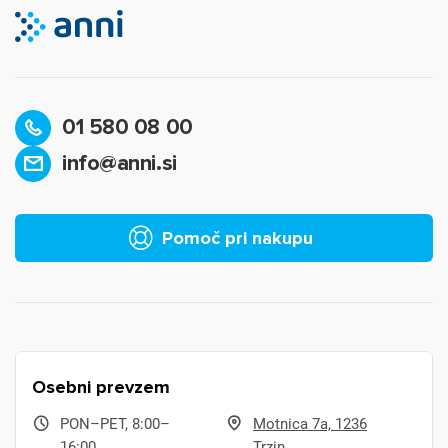
01 580 08 00
info@anni.si
Pomoč pri nakupu
Osebni prevzem
PON–PET, 8:00–
Motnica 7a, 1236
16:00
Trzin