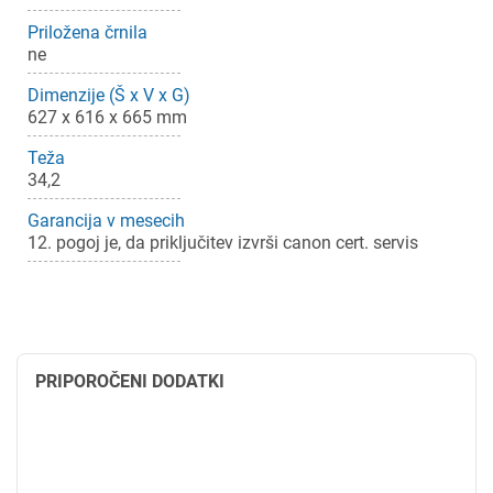
Priložena črnila
ne
Dimenzije (Š x V x G)
627 x 616 x 665 mm
Teža
34,2
×
Prijava
Garancija v mesecih
12. pogoj je, da priključitev izvrši canon cert. servis
Za dodajanje na seznam želja morate biti prijavljeni.
Prijava
Prekliči
PRIPOROČENI DODATKI