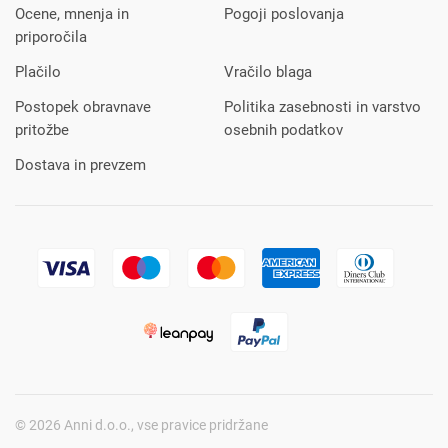
Ocene, mnenja in
Pogoji poslovanja
priporočila
Plačilo
Vračilo blaga
Postopek obravnave
Politika zasebnosti in varstvo
pritožbe
osebnih podatkov
Dostava in prevzem
© 2026 Anni d.o.o., vse pravice pridržane