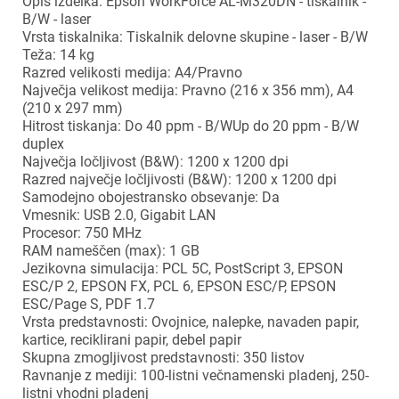
Opis izdelka: Epson WorkForce AL-M320DN - tiskalnik -
B/W - laser
Vrsta tiskalnika: Tiskalnik delovne skupine - laser - B/W
Teža: 14 kg
Razred velikosti medija: A4/Pravno
Največja velikost medija: Pravno (216 x 356 mm), A4
(210 x 297 mm)
Hitrost tiskanja: Do 40 ppm - B/WUp do 20 ppm - B/W
duplex
Največja ločljivost (B&W): 1200 x 1200 dpi
Razred največje ločljivosti (B&W): 1200 x 1200 dpi
Samodejno obojestransko obsevanje: Da
Vmesnik: USB 2.0, Gigabit LAN
Procesor: 750 MHz
RAM nameščen (max): 1 GB
Jezikovna simulacija: PCL 5C, PostScript 3, EPSON
ESC/P 2, EPSON FX, PCL 6, EPSON ESC/P, EPSON
ESC/Page S, PDF 1.7
Vrsta predstavnosti: Ovojnice, nalepke, navaden papir,
kartice, reciklirani papir, debel papir
Skupna zmogljivost predstavnosti: 350 listov
Ravnanje z mediji: 100-listni večnamenski pladenj, 250-
listni vhodni pladenj