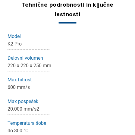
Tehnične podrobnosti in ključne
lastnosti
Model
K2 Pro
Delovni volumen
220 x 220 x 250 mm
Max hitrost
×
Prijava
600 mm/s
Max pospešek
Za dodajanje na seznam želja morate biti prijavljeni.
20.000 mm/s2
Temperatura šobe
Prijava
Prekliči
do 300 °C