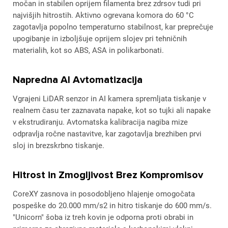
močan in stabilen oprijem filamenta brez zdrsov tudi pri
najvišjih hitrostih. Aktivno ogrevana komora do 60 °C
zagotavlja popolno temperaturno stabilnost, kar preprečuje
upogibanje in izboljšuje oprijem slojev pri tehničnih
materialih, kot so ABS, ASA in polikarbonati.
Napredna AI Avtomatizacija
Vgrajeni LiDAR senzor in AI kamera spremljata tiskanje v
realnem času ter zaznavata napake, kot so tujki ali napake
v ekstrudiranju. Avtomatska kalibracija nagiba mize
odpravlja ročne nastavitve, kar zagotavlja brezhiben prvi
sloj in brezskrbno tiskanje.
Hitrost in Zmogljivost Brez Kompromisov
CoreXY zasnova in posodobljeno hlajenje omogočata
pospeške do 20.000 mm/s2 in hitro tiskanje do 600 mm/s.
"Unicorn" šoba iz treh kovin je odporna proti obrabi in