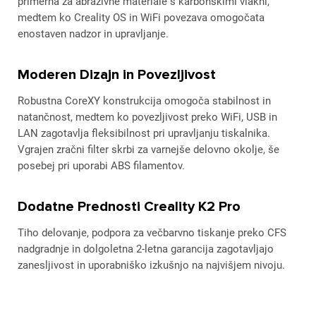
primerna za abrazivne materiale s karbonskimi vlakni,
medtem ko Creality OS in WiFi povezava omogočata
enostaven nadzor in upravljanje.
Moderen Dizajn in Povezljivost
Robustna CoreXY konstrukcija omogoča stabilnost in
natančnost, medtem ko povezljivost preko WiFi, USB in
LAN zagotavlja fleksibilnost pri upravljanju tiskalnika.
Vgrajen zračni filter skrbi za varnejše delovno okolje, še
posebej pri uporabi ABS filamentov.
Dodatne Prednosti Creality K2 Pro
Tiho delovanje, podpora za večbarvno tiskanje preko CFS
nadgradnje in dolgoletna 2-letna garancija zagotavljajo
zanesljivost in uporabniško izkušnjo na najvišjem nivoju.