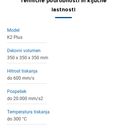
Tehnične podrobnosti in ključne
lastnosti
Model
K2 Plus
Delovni volumen
350 x 350 x 350 mm
Hitrost tiskanja
×
Prijava
do 600 mm/s
Pospešek
Za dodajanje na seznam želja morate biti prijavljeni.
do 20.000 mm/s2
Temperatura tiskanja
Prijava
Prekliči
do 300 °C