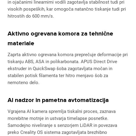
in ojačanimi linearnimi vodili zagotavlja stabilnost tudi pri
visokih pospeških, kar omogoča natančno tiskanje tudi pri
hitrostih do 600 mm/s.
Aktivno ogrevana komora za tehnične
materiale
Zaprta aktivno ogrevana komora preprečuje deformacije pri
tiskanju ABS, ASA in polikarbonata. APUS Direct Drive
ekstruder in QuickSwap šoba zagotavljata močan in
stabilen potisk filamenta ter hitro menjavo šob za
nemoteno delo.
AI nadzor in pametna avtomatizacija
Vgrajena AI kamera spremlja tiskalni proces, zaznava
morebitne motnje in ustvarja timelapse posnetke.
Samodejno niveliranje s senzorjem LiDAR in povezava
preko Creality OS sistema zagotavljata brezhibno