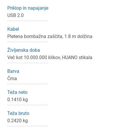
Priklop in napajanje
USB 2.0
Prijava
Prekliči
Kabel
Pletena bombažna zaščita, 1.8 m dolžina
Življenska doba
Več kot 10.000.000 klikov, HUANO stikala
Barva
Črna
Teža neto
0.1410 kg
Teža bruto
0.2420 kg