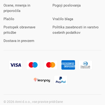
Ocene, mnenja in
Pogoji poslovanja
priporočila
Plačilo
Vračilo blaga
Postopek obravnave
Politika zasebnosti in varstvo
pritožbe
osebnih podatkov
Dostava in prevzem
© 2026 Anni d.o.o., vse pravice pridržane