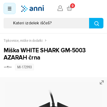
0
Tipkovnice, miške in dodatki
Miška WHITE SHARK GM-5003
AZARAH črna
MI-172993