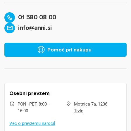
01 580 08 00
info@anni.si
Pomoč pri nakupu
Osebni prevzem
PON–PET, 8:00–
Motnica 7a, 1236
16:00
Trzin
Več o prevzemu naročil