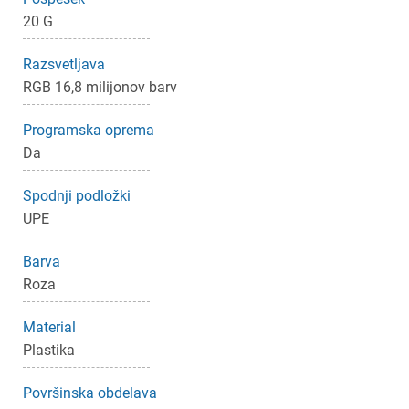
20 G
×
Prijava
Razsvetljava
RGB 16,8 milijonov barv
Za dodajanje na seznam želja morate biti prijavljeni.
Programska oprema
Da
Prijava
Prekliči
Spodnji podložki
UPE
Barva
Roza
Material
Plastika
Površinska obdelava