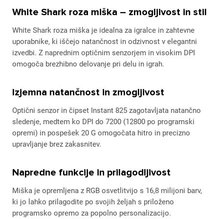
White Shark roza miška – zmogljivost in stil
White Shark roza miška je idealna za igralce in zahtevne
uporabnike, ki iščejo natančnost in odzivnost v elegantni
izvedbi. Z naprednim optičnim senzorjem in visokim DPI
omogoča brezhibno delovanje pri delu in igrah.
Izjemna natančnost in zmogljivost
Optični senzor in čipset Instant 825 zagotavljata natančno
sledenje, medtem ko DPI do 7200 (12800 po programski
opremi) in pospešek 20 G omogočata hitro in precizno
upravljanje brez zakasnitev.
Napredne funkcije in prilagodljivost
Miška je opremljena z RGB osvetlitvijo s 16,8 milijoni barv,
ki jo lahko prilagodite po svojih željah s priloženo
programsko opremo za popolno personalizacijo.