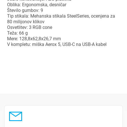
Oblika: Ergonomska, desničar
Število gumbov: 9
Tip stikala: Mehanska stikala SteelSeries, ocenjena za
80 milijonov klikov
Osvetlitev: 3 RGB cone
Teža: 66 g
×
Prijava
Mere: 128,8x62,8x26,7 mm
V kompletu: miška Aerox 5, USB-C na USB-A kabel
Za dodajanje na seznam želja morate biti prijavljeni.
Prijava
Prekliči