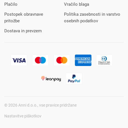
Plačilo
Vračilo blaga
Postopek obravnave
Politika zasebnosti in varstvo
pritožbe
osebnih podatkov
Dostava in prevzem
© 2026 Anni d.o.o., vse pravice pridržane
Nastavitve piškotkov