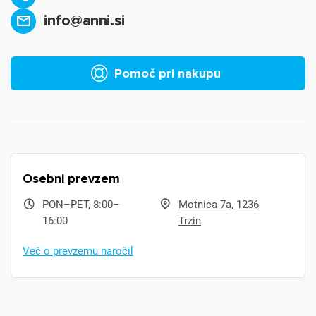
info@anni.si
Pomoč pri nakupu
Osebni prevzem
PON–PET, 8:00–
Motnica 7a, 1236
16:00
Trzin
Več o prevzemu naročil