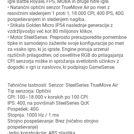
igre Battle Royale, FPS, MOBA in druge hitre igre.
• Natančni optični senzor TrueMove Air po meri z
resničnim sledenjem 1 proti 1, 18.000 CPI, 400 IPS, 40G
pospeševanjem in sledenjem nagiba.
• Stikala Golden Micro IP54 naslednje generacije z
vzdržljivostjo več kot 80 milijonov klikov.
• Motor SteelSeries: Preprosto prerazporedite pomembne
tipke in samodejno zaženite svoje konfiguracije po meri
za vsako igro, ki jo igrate. Engine ponuja arzenal
različnih prilagoditev, od osvetlitve RGB do prilagajanja
CPI senzorja miške in sprožanja svetlobnih učinkov z
dogodki v igri iz naslovov, ki podpirajo GameSense.
Tehnične lastnosti: Senzor: SteelSeries TrueMove Air
Tip senzorja: Optični
CPI: 100–18.000 v korakih po 100 CPI
IPS: 400, na površinah SteelSeries QcK
Pospešek: 40G
Stopnja: 1000 Hz / 1 ms
Strojno pospeševanje: Brez (ničelno strojno
pospeševanje)
Jedro konstrukcije: ABS plastika