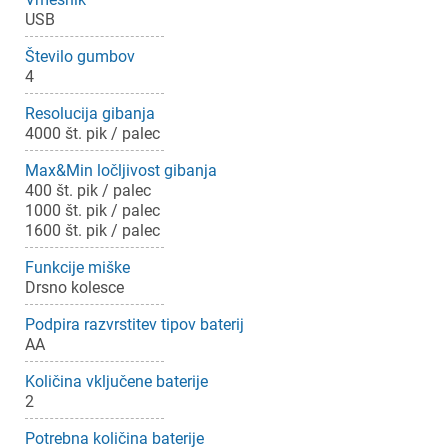
USB
Število gumbov
4
Resolucija gibanja
4000 št. pik / palec
Max&Min ločljivost gibanja
400 št. pik / palec
1000 št. pik / palec
1600 št. pik / palec
Funkcije miške
Drsno kolesce
Podpira razvrstitev tipov baterij
AA
Količina vključene baterije
2
Potrebna količina baterije