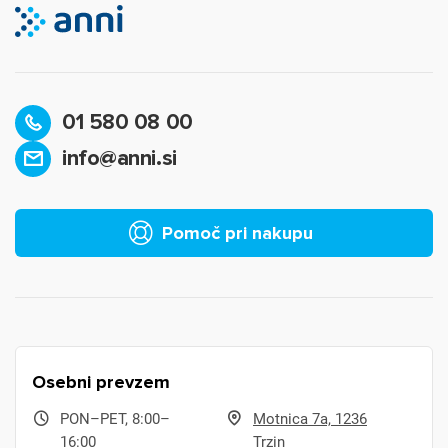
01 580 08 00
info@anni.si
Pomoč pri nakupu
Osebni prevzem
PON–PET, 8:00–
Motnica 7a, 1236
16:00
Trzin