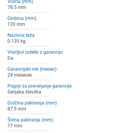
Višina (mm)
78.5 mm
Globina (mm)
120 mm
Nazivna teža
0.135 kg
Vračljivi izdelki z garancijo
×
Prijava
Da
Garancijski rok (mesec)
Za dodajanje na seznam želja morate biti prijavljeni.
24 mesecev
Pogoji za preverjanje garancije
Serijska številka
Prijava
Prekliči
Dolžina pakiranja (mm)
87.5 mm
Širina pakiranja (mm)
77 mm