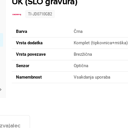
UK (SLO gravura)
TI-JD0710GB2
Barva
Črna
Vrsta dodatka
Komplet (tipkovnica+miška)
Vrsta povezave
Brezžična
Senzor
Optična
Namembnost
Vsakdanja uporaba
zvajalec