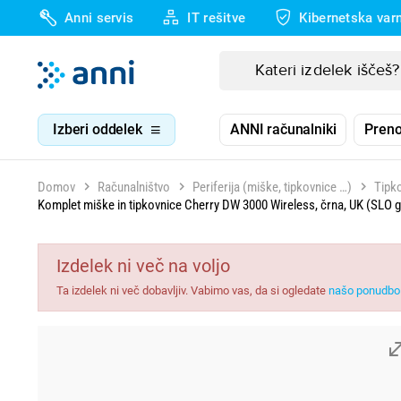
Anni servis
IT rešitve
Kibernetska var
Izberi oddelek
ANNI računalniki
Preno
Domov
Računalništvo
Periferija (miške, tipkovnice …)
Tipko
Komplet miške in tipkovnice Cherry DW 3000 Wireless, črna, UK (SLO 
Izdelek ni več na voljo
Ta izdelek ni več dobavljiv. Vabimo vas, da si ogledate
našo ponudbo 