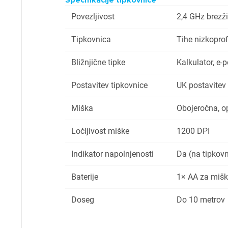
Specifikacije tipkovnice
P
Povezljivost
2,4 GHz brezž
Tipkovnica
Tihe nizkoprof
Bližnjične tipke
Kalkulator, e-p
Postavitev tipkovnice
UK postavitev
Miška
Obojeročna, op
Ločljivost miške
1200 DPI
Indikator napolnjenosti
Da (na tipkovn
Baterije
1× AA za mišk
Doseg
Do 10 metrov