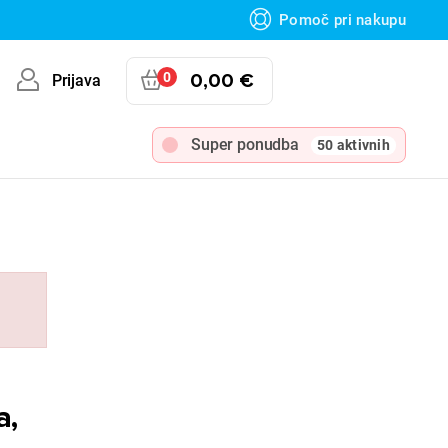
Pomoč pri nakupu
0
0,00 €
Prijava
Super ponudba
50 aktivnih
a,