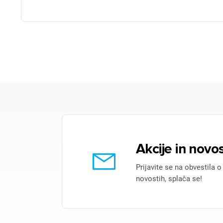
Akcije in novos
Prijavite se na obvestila o
novostih, splača se!