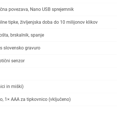
Prijava
rekliči
ična povezava, Nano USB sprejemnik
ilne tipke, življenjska doba do 10 milijonov klikov
ošta, brskalnik, spanje
 s slovensko gravuro
tični senzor
ici in miški)
o, 1× AAA za tipkovnico (vključeno)