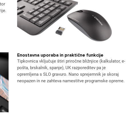
tor
ije.
Enostavna uporaba in praktične funkcije
Tipkovnica vključuje štiri priročne bližnjice (kalkulator, e-
pošta, brskalnik, spanje), UK razporeditev pa je
opremljena s SLO gravuro. Nano sprejemnik je skoraj
neopazen in ne zahteva namestitve programske opreme.
ijava
dodajanje na seznam želja morate biti prijavljeni.