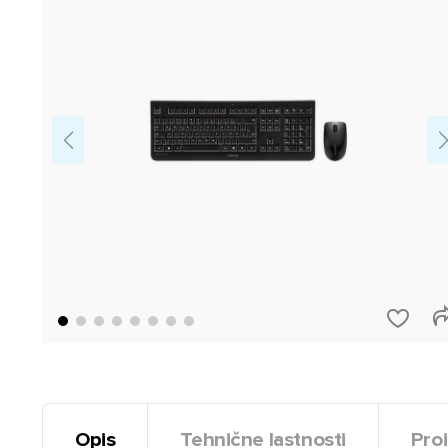
Opis
Tehnične lastnosti
Proi