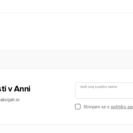
ti v Anni
Vpiši svoj e-poštni naslov
 akcijah in
Strinjam se s
politiko z