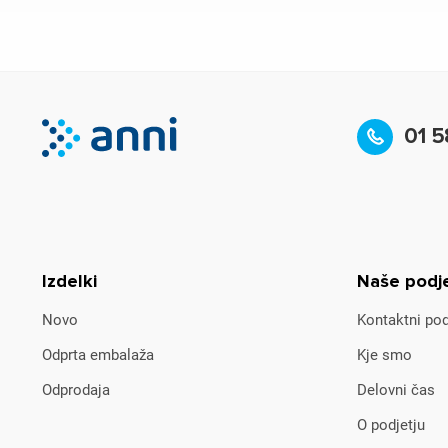
01 5
Izdelki
Naše podj
Novo
Kontaktni pod
Odprta embalaža
Kje smo
Odprodaja
Delovni čas
O podjetju