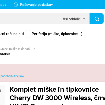
nost
Reševanje podatkov
Vsi oddelki
sni računalniki
Periferija (miške, tipkovnice …)
vnice, miške in dodatki
gravura)
podobnih izdelkov
Komplet miške in tipkovnice
Cherry DW 3000 Wireless, črn