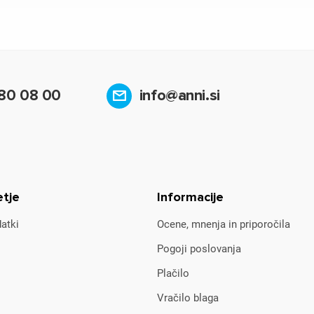
80 08 00
info@anni.si
etje
Informacije
atki
Ocene, mnenja in priporočila
Pogoji poslovanja
Plačilo
Vračilo blaga