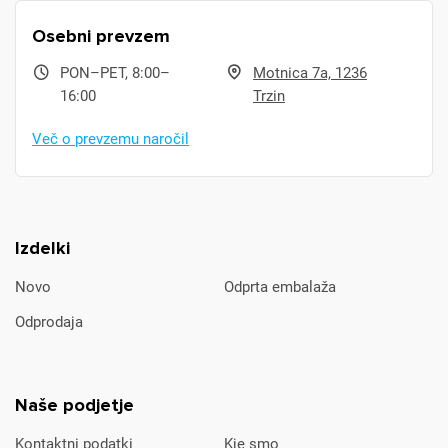
Osebni prevzem
PON–PET, 8:00–
Motnica 7a, 1236
16:00
Trzin
Več o prevzemu naročil
Izdelki
Novo
Odprta embalaža
Odprodaja
Naše podjetje
Kontaktni podatki
Kje smo