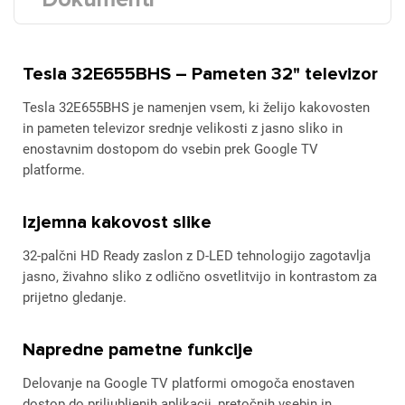
Tesla 32E655BHS – Pameten 32" televizor
Tesla 32E655BHS je namenjen vsem, ki želijo kakovosten
in pameten televizor srednje velikosti z jasno sliko in
enostavnim dostopom do vsebin prek Google TV
platforme.
Izjemna kakovost slike
32-palčni HD Ready zaslon z D-LED tehnologijo zagotavlja
jasno, živahno sliko z odlično osvetlitvijo in kontrastom za
prijetno gledanje.
Napredne pametne funkcije
Delovanje na Google TV platformi omogoča enostaven
dostop do priljubljenih aplikacij, pretočnih vsebin in