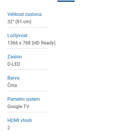
Velikost zaslona
32" (81 cm)
Ločljivost
1366 x 768 (HD Ready)
Zaslon
D-LED
×
Prijava
Barva
Črna
Za dodajanje na seznam želja morate biti prijavljeni.
Pametni sistem
Google TV
Prijava
Prekliči
HDMI vhodi
2