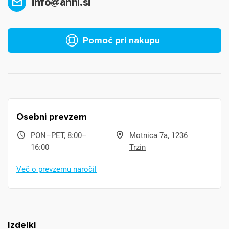
info@anni.si
Pomoč pri nakupu
Osebni prevzem
PON–PET, 8:00–
Motnica 7a, 1236
16:00
Trzin
Več o prevzemu naročil
Izdelki