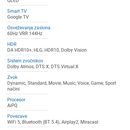
QLED
Smart TV
Google TV
Osveževanje zaslona
60Hz VRR 144Hz
HDR
DA HDR10+, HLG, HDR10, Dolby Vision
Sistem zvočnikov
Dolby Atmos; DTS:X; DTS Virtual:X
Zvok
Dynamic, Standard, Movie, Music, Voice, Game, Sport
načini
Procesor
AiPQ
Povezave
WiFi 5, Bluetooth (BT 5.4), Airplay2, Miracast