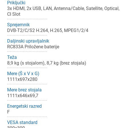
Priključki
3x HDMI, 2x USB, LAN, Antenna/Cable, Satellite, Optical,
CI Slot
Sprejemnik
DVB-T2/C/S2 H.264, H.265, MPEG1/2/4
×
Prijava
Daljinski upravljalnik
RC833A Priložene baterije
Za dodajanje na seznam želja morate biti prijavljeni.
Teža
8,9 kg (s stojalom), 8,7 kg (brez stojala)
Prijava
Prekliči
Mere (Š x V x G)
1111x697x280
Mere brez stojala
1111x646x69,7
Energetski razred
F
VESA standard