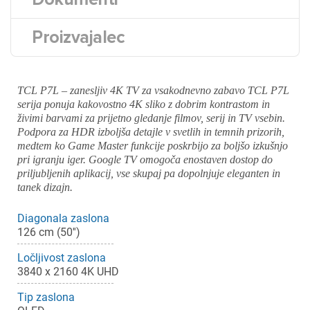
Proizvajalec
TCL P7L – zanesljiv 4K TV za vsakodnevno zabavo TCL P7L
serija ponuja kakovostno 4K sliko z dobrim kontrastom in
živimi barvami za prijetno gledanje filmov, serij in TV vsebin.
Podpora za HDR izboljša detajle v svetlih in temnih prizorih,
medtem ko Game Master funkcije poskrbijo za boljšo izkušnjo
pri igranju iger. Google TV omogoča enostaven dostop do
priljubljenih aplikacij, vse skupaj pa dopolnjuje eleganten in
tanek dizajn.
Diagonala zaslona
126 cm (50'')
Ločljivost zaslona
3840 x 2160 4K UHD
Tip zaslona